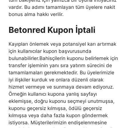
vardır. Bu adımı tamamlayan tüm üyelere nakit
bonus alma hakkı verilir.
Betonred Kupon İptali
Kayıpları önlemek veya potansiyel karı artırmak
için kullanıcılar kupon başvurusunda
bulunabilirler.Bahisçilerin kuponu belirlemek için
transfer işleminin yanı sıra yatırım sürecini de
tamamlamaları gerekmektedir. Bu üyelerimizle
iyi ilişkiler kurduk ve onlara düzenli olarak
hizmet vermeye ve sunmaya devam ediyoruz.
Örneğin kullanıcı kupona yanlış sayfayı
eklemişse, doğru kuponu seçmeyi unutmuşsa,
kuponu geçersiz kılmışsa, ödülü geçersiz
kılmışsa veya daha fazla kupon göndermek
istiyorsa. Müşterilerimizin endişelenmesine