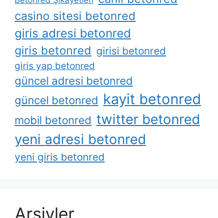
Betonred Şikayetleri
casino sitesi betonred
giris adresi betonred
giris betonred
girisi betonred
giris yap betonred
güncel adresi betonred
kayit betonred
güncel betonred
twitter betonred
mobil betonred
yeni adresi betonred
yeni giris betonred
Arşivler