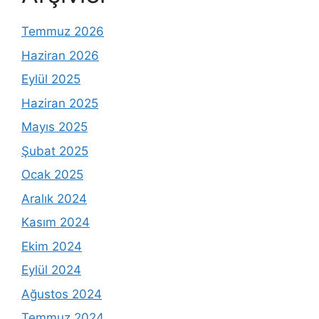
Temmuz 2026
Haziran 2026
Eylül 2025
Haziran 2025
Mayıs 2025
Şubat 2025
Ocak 2025
Aralık 2024
Kasım 2024
Ekim 2024
Eylül 2024
Ağustos 2024
Temmuz 2024