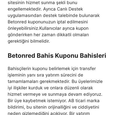
sitesinin hizmet sunma şekli bunu
engellemektedir. Ayrıca Canlı Destek
uygulamasından destek talebinde bulunarak
Betonred kuponunuzun iptal edilmesini
önleyebilirsiniz.Kullanıcılar ayrıca kupon
gönderirken her zaman dikkatli olmaları
gerektiğini bilmelidir.
Betonred Bahis Kuponu Bahisleri
Bahisçilerin kuponu belirlemek için transfer
işleminin yanı sıra yatırım sürecini de
tamamlamaları gerekmektedir. Bu üyelerimizle
iyi ilişkiler kurduk ve onlara düzenli olarak
hizmet vermeye ve sunmaya devam ediyoruz.
Bir üye kaybetmek istemiyor. AB ticari marka
bildirimi, bu sitenin orijinalliğini ve ciddiyetini
neden gizlemediğini açıklıyor. Bir yatırım