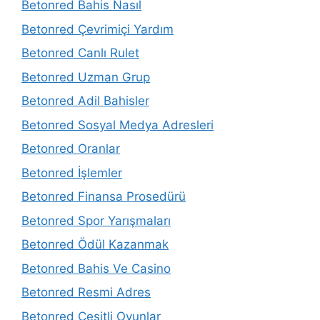
Betonred Bahis Nasıl
Betonred Çevrimiçi Yardım
Betonred Canlı Rulet
Betonred Uzman Grup
Betonred Adil Bahisler
Betonred Sosyal Medya Adresleri
Betonred Oranlar
Betonred İşlemler
Betonred Finansa Prosedürü
Betonred Spor Yarışmaları
Betonred Ödül Kazanmak
Betonred Bahis Ve Casino
Betonred Resmi Adres
Betonred Çeşitli Oyunlar