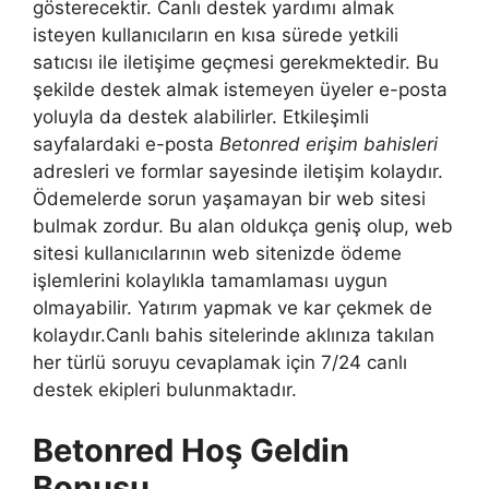
gösterecektir. Canlı destek yardımı almak
isteyen kullanıcıların en kısa sürede yetkili
satıcısı ile iletişime geçmesi gerekmektedir. Bu
şekilde destek almak istemeyen üyeler e-posta
yoluyla da destek alabilirler. Etkileşimli
sayfalardaki e-posta
Betonred erişim bahisleri
adresleri ve formlar sayesinde iletişim kolaydır.
Ödemelerde sorun yaşamayan bir web sitesi
bulmak zordur. Bu alan oldukça geniş olup, web
sitesi kullanıcılarının web sitenizde ödeme
işlemlerini kolaylıkla tamamlaması uygun
olmayabilir. Yatırım yapmak ve kar çekmek de
kolaydır.Canlı bahis sitelerinde aklınıza takılan
her türlü soruyu cevaplamak için 7/24 canlı
destek ekipleri bulunmaktadır.
Betonred Hoş Geldin
Bonusu