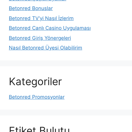
Betonred Bonuslar
Betonred TV’yi Nasıl İzlerim
Betonred Canlı Casino Uygulaması
Betonred Giriş Yönergeleri
Nasıl Betonred Üyesi Olabilirim
Kategoriler
Betonred Promosyonlar
Etiket Bulutu