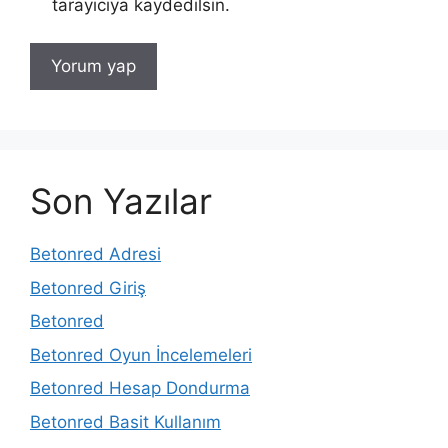
tarayıcıya kaydedilsin.
Son Yazılar
Betonred Adresi
Betonred Giriş
Betonred
Betonred Oyun İncelemeleri
Betonred Hesap Dondurma
Betonred Basit Kullanım