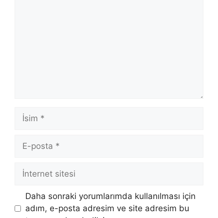
İsim
E-
posta
İnternet
sitesi
Daha sonraki yorumlarımda kullanılması için
adım, e-posta adresim ve site adresim bu