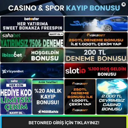
×
BETONRED GİRİŞ İÇİN TIKLAYINIZ!