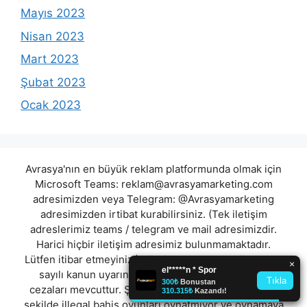
Mayıs 2023
Nisan 2023
Mart 2023
Şubat 2023
Ocak 2023
Avrasya'nın en büyük reklam platformunda olmak için
Microsoft Teams:
reklam@avrasyamarketing.com
adresimizden veya Telegram: @Avrasyamarketing
adresimizden irtibat kurabilirsiniz. (Tek iletişim
adreslerimiz teams / telegram ve mail adresimizdir.
Harici hiçbir iletişim adresimiz bulunmamaktadır.
Lütfen itibar etmeyiniz.) Türkiye yasalarına göre 7258
sayılı kanun uyarınca yasa dışı bahis oynamanın
cezaları mevcuttur. Şu an bulunduğunuz site hiç bir
şekilde illegal bahis oyunları oynatmıyor ve oynamaya