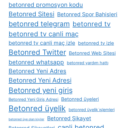
betonred promosyon kodu
Betonred Sitesi
Betonred Spor Bahisleri
betonred telegram
betonred tv
betonred tv canli maç
betonred tv canli maç izle
betonred tv izle
Betonred Twitter
Betonred Web Sitesi
betonred whatsapp
betonred yardım hattı
Betonred Yeni Adres
Betonred Yeni Adresi
Betonred yeni giriş
Betonred üyeleri
Betonred Yeni Giriş Adresi
Betonred üyelik
betonred üyelik i̇şlemleri
Betonred Şikayet
betonred üye olan kişiler
canli betonred