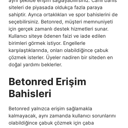
aynı şekilde erişim sağlayabilirsiniz. Canlı bahis
siteleri de piyasada oldukça fazla paraya
sahiptir. Ayrıca ortaklıkları ve spor bahislerini de
seçebilirsiniz. Betonred, müşteri memnuniyeti
için gerçek zamanlı destek hizmetleri sunar.
Kullanıcı siteye ödenen faizi ve iade edilen
birimleri görmek istiyor. Engellerle
karşılaştıklarında, onları olabildiğince çabuk
çözmek isterler. Üyeler nadiren bir siteden en
doğal yardımı beklerler.
Betonred Erişim
Bahisleri
Betonred yalnızca erişim sağlamakla
kalmayacak, aynı zamanda kullanıcı sorunlarını
olabildiğince çabuk çözmek için çaba