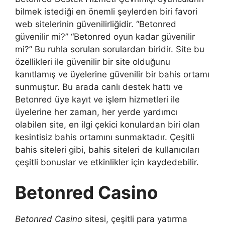
bilmek istediği en önemli şeylerden biri favori
web sitelerinin güvenilirliğidir. “Betonred
güvenilir mi?” “Betonred oyun kadar güvenilir
mi?” Bu ruhla sorulan sorulardan biridir. Site bu
özellikleri ile güvenilir bir site olduğunu
kanıtlamış ve üyelerine güvenilir bir bahis ortamı
sunmuştur. Bu arada canlı destek hattı ve
Betonred üye kayıt ve işlem hizmetleri ile
üyelerine her zaman, her yerde yardımcı
olabilen site, en ilgi çekici konulardan biri olan
kesintisiz bahis ortamını sunmaktadır. Çeşitli
bahis siteleri gibi, bahis siteleri de kullanıcıları
çeşitli bonuslar ve etkinlikler için kaydedebilir.
Betonred Casino
Betonred Casino
sitesi, çeşitli para yatırma