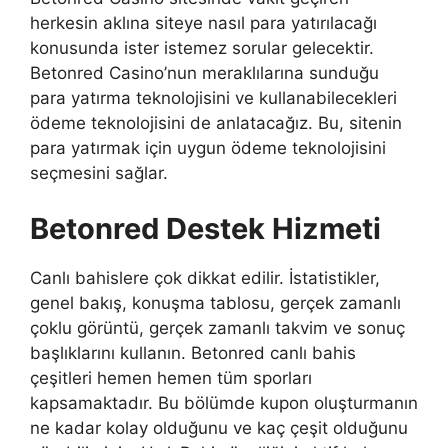
herkesin aklına siteye nasıl para yatırılacağı
konusunda ister istemez sorular gelecektir.
Betonred Casino’nun meraklılarına sunduğu
para yatırma teknolojisini ve kullanabilecekleri
ödeme teknolojisini de anlatacağız. Bu, sitenin
para yatırmak için uygun ödeme teknolojisini
seçmesini sağlar.
Betonred Destek Hizmeti
Canlı bahislere çok dikkat edilir. İstatistikler,
genel bakış, konuşma tablosu, gerçek zamanlı
çoklu görüntü, gerçek zamanlı takvim ve sonuç
başlıklarını kullanın. Betonred canlı bahis
çeşitleri hemen hemen tüm sporları
kapsamaktadır. Bu bölümde kupon oluşturmanın
ne kadar kolay olduğunu ve kaç çeşit olduğunu