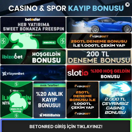
×
BETONRED GİRİŞ İÇİN TIKLAYINIZ!