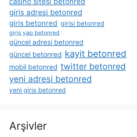
casino sitesi betonred
giris adresi betonred
giris betonred
girisi betonred
giris yap betonred
güncel adresi betonred
kayit betonred
güncel betonred
twitter betonred
mobil betonred
yeni adresi betonred
yeni giris betonred
Arşivler