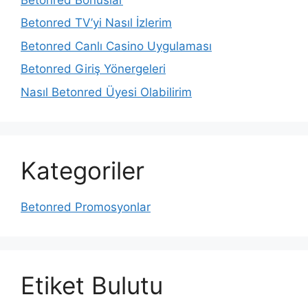
Betonred TV’yi Nasıl İzlerim
Betonred Canlı Casino Uygulaması
Betonred Giriş Yönergeleri
Nasıl Betonred Üyesi Olabilirim
Kategoriler
Betonred Promosyonlar
Etiket Bulutu