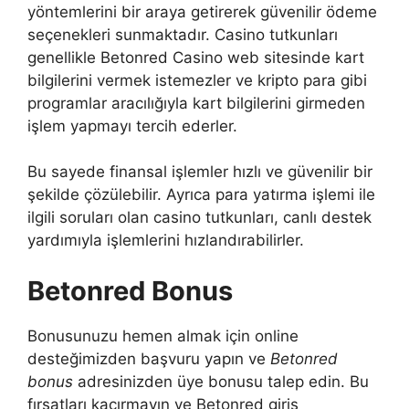
yöntemlerini bir araya getirerek güvenilir ödeme
seçenekleri sunmaktadır. Casino tutkunları
genellikle Betonred Casino web sitesinde kart
bilgilerini vermek istemezler ve kripto para gibi
programlar aracılığıyla kart bilgilerini girmeden
işlem yapmayı tercih ederler.
Bu sayede finansal işlemler hızlı ve güvenilir bir
şekilde çözülebilir. Ayrıca para yatırma işlemi ile
ilgili soruları olan casino tutkunları, canlı destek
yardımıyla işlemlerini hızlandırabilirler.
Betonred Bonus
Bonusunuzu hemen almak için online
desteğimizden başvuru yapın ve
Betonred
bonus
adresinizden üye bonusu talep edin. Bu
fırsatları kaçırmayın ve Betonred giriş