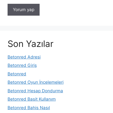
Son Yazılar
Betonred Adresi
Betonred Giriş
Betonred
Betonred Oyun İncelemeleri
Betonred Hesap Dondurma
Betonred Basit Kullanım
Betonred Bahis Nasıl