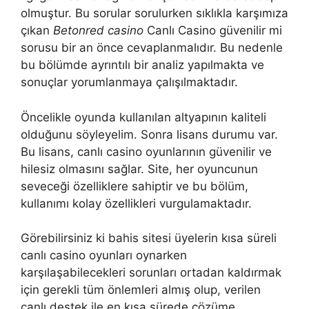
olmuştur. Bu sorular sorulurken sıklıkla karşımıza
çıkan
Betonred casino
Canlı Casino güvenilir mi
sorusu bir an önce cevaplanmalıdır. Bu nedenle
bu bölümde ayrıntılı bir analiz yapılmakta ve
sonuçlar yorumlanmaya çalışılmaktadır.
Öncelikle oyunda kullanılan altyapının kaliteli
olduğunu söyleyelim. Sonra lisans durumu var.
Bu lisans, canlı casino oyunlarının güvenilir ve
hilesiz olmasını sağlar. Site, her oyuncunun
seveceği özelliklere sahiptir ve bu bölüm,
kullanımı kolay özellikleri vurgulamaktadır.
Görebilirsiniz ki bahis sitesi üyelerin kısa süreli
canlı casino oyunları oynarken
karşılaşabilecekleri sorunları ortadan kaldırmak
için gerekli tüm önlemleri almış olup, verilen
canlı destek ile en kısa sürede çözüme