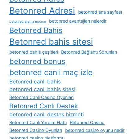
Betonred Adresi
betonred ana sayfası
betonred avantajları nelerdir
betonred arama motoru
Betonred Bahis
Betonred bahis sitesi
betonred bahis çeşitleri
Betonred Bağlantı Sorunları
betonred bonus
betonred canli maç izle
Betonred canlı bahis
betonred canlı bahis sitesi
Betonred Canlı Casino Oyunları
Betonred Canlı Destek
betonred canlı destek hizmeti
Betonred Canlı Yardım Hattı
Betonred Casino
Betonred Casino Oyunları
betonred casino oyunu nedir
betonred casino platformu