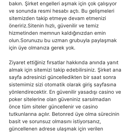
bakın. Şirket engelleri aşmak için çok çalışıyor
ve sonunda resmi hesabı açtı. Bu gelişmeleri
sitemizden takip etmeye devam etmenizi
öneririz.Sitenin hızlı, güvenilir ve temiz
hizmetinden memnun kaldığınızdan emin
olun.Sorunuzu bu uzman grubuyla paylaşmak
için üye olmanıza gerek yok.
Ziyaret ettiğiniz fırsatlar hakkında anında yanıt
almak için sitemizi takip edebilirsiniz. Şirket ana
sayfa adresinizi güncelledikten bir saat sonra
sistemimiz sizi otomatik olarak giriş sayfasına
yönlendirecektir. En güvenilir yasadışı casino ve
poker sitelerine olan güveniniz sarsılmadan
önce tüm siteler güncellenir ve casino
tutkunlarına açılır. Betonred üye olma sürecinin
basit ve sorunsuz olmasını istiyorsanız,
güncellenen adrese ulaşmak için verilen