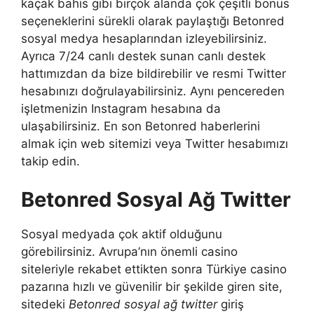
kaçak bahis gibi birçok alanda çok çeşitli bonus
seçeneklerini sürekli olarak paylaştığı Betonred
sosyal medya hesaplarından izleyebilirsiniz.
Ayrıca 7/24 canlı destek sunan canlı destek
hattımızdan da bize bildirebilir ve resmi Twitter
hesabınızı doğrulayabilirsiniz. Aynı pencereden
işletmenizin Instagram hesabına da
ulaşabilirsiniz. En son Betonred haberlerini
almak için web sitemizi veya Twitter hesabımızı
takip edin.
Betonred Sosyal Ağ Twitter
Sosyal medyada çok aktif olduğunu
görebilirsiniz. Avrupa’nın önemli casino
siteleriyle rekabet ettikten sonra Türkiye casino
pazarına hızlı ve güvenilir bir şekilde giren site,
sitedeki
Betonred sosyal ağ twitter
giriş