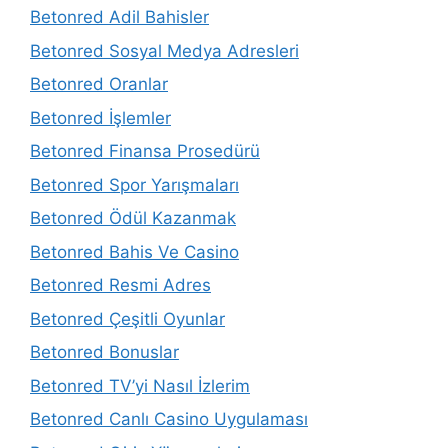
Betonred Adil Bahisler
Betonred Sosyal Medya Adresleri
Betonred Oranlar
Betonred İşlemler
Betonred Finansa Prosedürü
Betonred Spor Yarışmaları
Betonred Ödül Kazanmak
Betonred Bahis Ve Casino
Betonred Resmi Adres
Betonred Çeşitli Oyunlar
Betonred Bonuslar
Betonred TV’yi Nasıl İzlerim
Betonred Canlı Casino Uygulaması