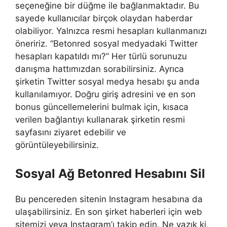
seçeneğine bir düğme ile bağlanmaktadır. Bu
sayede kullanıcılar birçok olaydan haberdar
olabiliyor. Yalnızca resmi hesapları kullanmanızı
öneririz. “Betonred sosyal medyadaki Twitter
hesapları kapatıldı mı?” Her türlü sorunuzu
danışma hattımızdan sorabilirsiniz. Ayrıca
şirketin Twitter sosyal medya hesabı şu anda
kullanılamıyor. Doğru giriş adresini ve en son
bonus güncellemelerini bulmak için, kısaca
verilen bağlantıyı kullanarak şirketin resmi
sayfasını ziyaret edebilir ve
görüntüleyebilirsiniz.
Sosyal Ağ Betonred Hesabını Sil
Bu pencereden sitenin Instagram hesabına da
ulaşabilirsiniz. En son şirket haberleri için web
sitemizi veya Instagram’ı takip edin. Ne yazık ki,