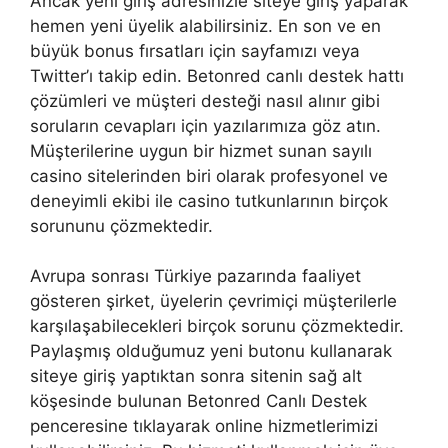
Ancak yeni giriş adresinizle siteye giriş yaparak
hemen yeni üyelik alabilirsiniz. En son ve en
büyük bonus fırsatları için sayfamızı veya
Twitter’ı takip edin. Betonred canlı destek hattı
çözümleri ve müşteri desteği nasıl alınır gibi
soruların cevapları için yazılarımıza göz atın.
Müşterilerine uygun bir hizmet sunan sayılı
casino sitelerinden biri olarak profesyonel ve
deneyimli ekibi ile casino tutkunlarının birçok
sorununu çözmektedir.
Avrupa sonrası Türkiye pazarında faaliyet
gösteren şirket, üyelerin çevrimiçi müşterilerle
karşılaşabilecekleri birçok sorunu çözmektedir.
Paylaşmış olduğumuz yeni butonu kullanarak
siteye giriş yaptıktan sonra sitenin sağ alt
köşesinde bulunan Betonred Canlı Destek
penceresine tıklayarak online hizmetlerimizi