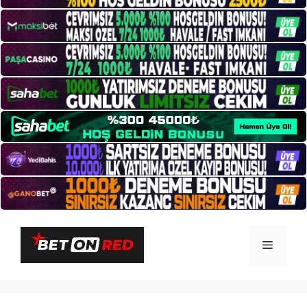
İçeriğe
atla
Menü