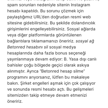
spam sorunları nedeniyle sitenin Instagram
hesabı kapatıldı. Bu sorunu çözmek için
paylaştığımız URL’den doğrudan resmi web
sitesine gidebilirsiniz. Bu şekilde dolandırıcılık
girişimlerini engelleyebilirsiniz. Sosyal ağlarda
veya diğer platformlarda görüntülenen
bağlantılara tıklamamanızı öneririz.
sosyal ağ
Betonred hesabını sil
sosyal medya
hesaplarında daha fazla bonus seçeneği
yayınlanmaya devam ediyor: B. Yasa dışı canlı
bahisler çoğu bölgede geçici olarak askıya
alınmıştır. Ayrıca “Betonred hesap silme”
programını arıyorsanız, lütfen bu makaleye
bakın. Şirket engelleri aşmak için çok çalışıyor
ve sonunda resmi hesabı açtı. Bu gelişmeleri
sitemizden takip etmeye devam etmenizi
öneririz.