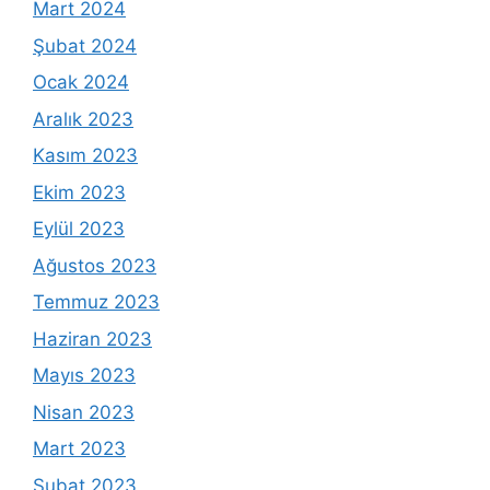
Mart 2024
Şubat 2024
Ocak 2024
Aralık 2023
Kasım 2023
Ekim 2023
Eylül 2023
Ağustos 2023
Temmuz 2023
Haziran 2023
Mayıs 2023
Nisan 2023
Mart 2023
Şubat 2023