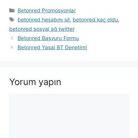
Kategoriler
Betonred Promosyonlar
Etiketler
betonred hesabını sil
,
betonred kaç oldu
,
betonred sosyal ağ twitter
Betonred Başvuru Formu
Betonred Yasal BT Denetimi
Yorum yapın
Yorum