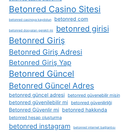
Betonred Casino Sitesi
betonred com
betonred casinoya kaydolun
betonred girisi
betonred dosyaları gerekli mi
Betonred Giriş
Betonred Giriş Adresi
Betonred Giriş Yap
Betonred Güncel
Betonred Güncel Adres
betonred güncel adresi
betonred güvenebilir misin
betonred güvenilebilir mi
betonred güvenilirliği
Betonred Güvenlir mi
betonred hakkında
betonred hesap oluşturma
betonred instagram
betonred i̇nternet bağlantısı