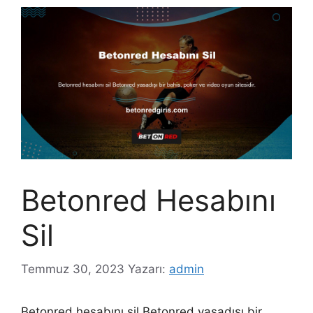
Betonred Hesabını
Sil
Temmuz 30, 2023
Yazarı:
admin
Betonred hesabını sil Betonred yasadışı bir