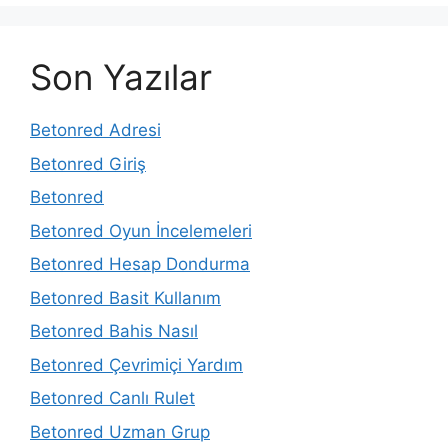
Son Yazılar
Betonred Adresi
Betonred Giriş
Betonred
Betonred Oyun İncelemeleri
Betonred Hesap Dondurma
Betonred Basit Kullanım
Betonred Bahis Nasıl
Betonred Çevrimiçi Yardım
Betonred Canlı Rulet
Betonred Uzman Grup