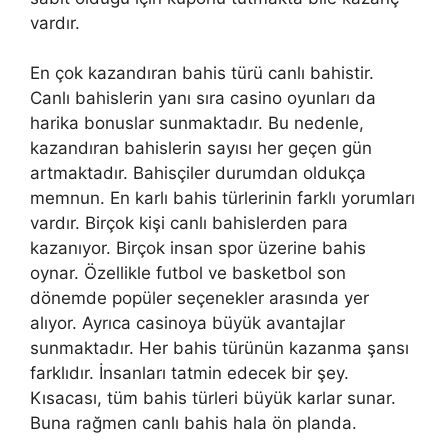
vardır.
En çok kazandıran bahis türü canlı bahistir.
Canlı bahislerin yanı sıra casino oyunları da
harika bonuslar sunmaktadır. Bu nedenle,
kazandıran bahislerin sayısı her geçen gün
artmaktadır. Bahisçiler durumdan oldukça
memnun. En karlı bahis türlerinin farklı yorumları
vardır. Birçok kişi canlı bahislerden para
kazanıyor. Birçok insan spor üzerine bahis
oynar. Özellikle futbol ve basketbol son
dönemde popüler seçenekler arasında yer
alıyor. Ayrıca casinoya büyük avantajlar
sunmaktadır. Her bahis türünün kazanma şansı
farklıdır. İnsanları tatmin edecek bir şey.
Kısacası, tüm bahis türleri büyük karlar sunar.
Buna rağmen canlı bahis hala ön planda.