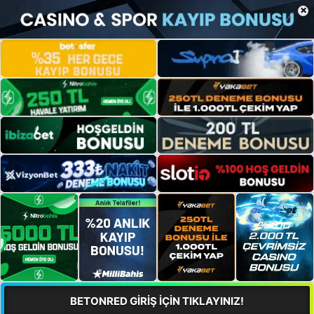
×
BETONRED GİRİŞ İÇİN TIKLAYINIZ!