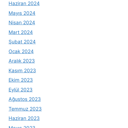
Haziran 2024
Mayıs 2024
Nisan 2024
Mart 2024
Şubat 2024
Ocak 2024
Aralık 2023
Kasım 2023
Ekim 2023
Eylül 2023
Ağustos 2023
Temmuz 2023
Haziran 2023
Mayıs 2023