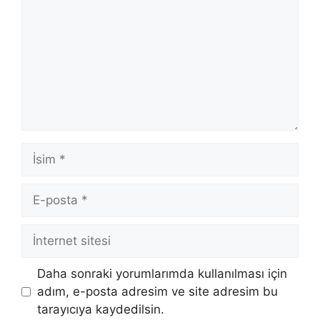
İsim
E-
posta
İnternet
sitesi
Daha sonraki yorumlarımda kullanılması için
adım, e-posta adresim ve site adresim bu
tarayıcıya kaydedilsin.