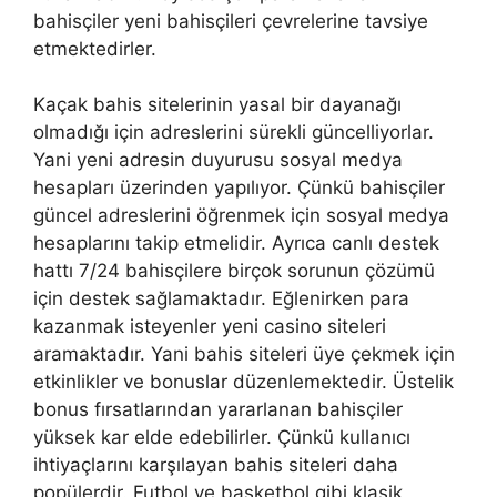
bahisçiler yeni bahisçileri çevrelerine tavsiye
etmektedirler.
Kaçak bahis sitelerinin yasal bir dayanağı
olmadığı için adreslerini sürekli güncelliyorlar.
Yani yeni adresin duyurusu sosyal medya
hesapları üzerinden yapılıyor. Çünkü bahisçiler
güncel adreslerini öğrenmek için sosyal medya
hesaplarını takip etmelidir. Ayrıca canlı destek
hattı 7/24 bahisçilere birçok sorunun çözümü
için destek sağlamaktadır. Eğlenirken para
kazanmak isteyenler yeni casino siteleri
aramaktadır. Yani bahis siteleri üye çekmek için
etkinlikler ve bonuslar düzenlemektedir. Üstelik
bonus fırsatlarından yararlanan bahisçiler
yüksek kar elde edebilirler. Çünkü kullanıcı
ihtiyaçlarını karşılayan bahis siteleri daha
popülerdir. Futbol ve basketbol gibi klasik