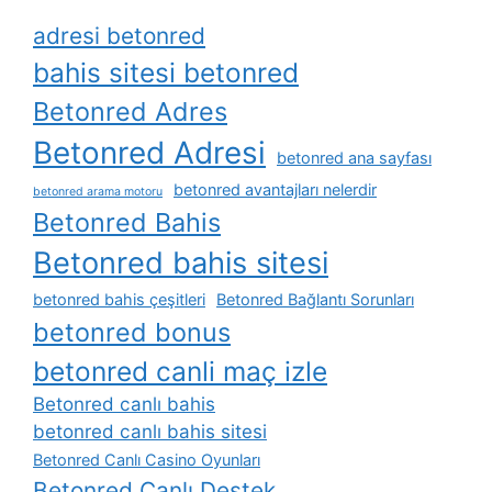
adresi betonred
bahis sitesi betonred
Betonred Adres
Betonred Adresi
betonred ana sayfası
betonred avantajları nelerdir
betonred arama motoru
Betonred Bahis
Betonred bahis sitesi
betonred bahis çeşitleri
Betonred Bağlantı Sorunları
betonred bonus
betonred canli maç izle
Betonred canlı bahis
betonred canlı bahis sitesi
Betonred Canlı Casino Oyunları
Betonred Canlı Destek