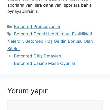
sporların yanı sıra daha yeni sporlara bahis
oynayabilirsiniz.
Kategoriler
Betonred Promosyonlar
Etiketler
Betonred Genel Hedefleri Ve Eksiklikleri
Nelerdir
,
Betonred Hoş Geldin Bonusu Olan
Siteler
Betonred Giriş Detayları
Betonred Casino Masa Oyunları
Yorum yapın
Yorum