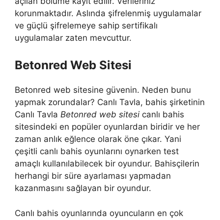
açılan bölüme kayıt edilir. Verileriniz
korunmaktadır. Aslında şifrelenmiş uygulamalar
ve güçlü şifrelemeye sahip sertifikalı
uygulamalar zaten mevcuttur.
Betonred Web Sitesi
Betonred web sitesine güvenin. Neden bunu
yapmak zorundalar? Canlı Tavla, bahis şirketinin
Canlı Tavla
Betonred web sitesi
canlı bahis
sitesindeki en popüler oyunlardan biridir ve her
zaman anlık eğlence olarak öne çıkar. Yani
çeşitli canlı bahis oyunlarını oynarken test
amaçlı kullanılabilecek bir oyundur. Bahisçilerin
herhangi bir süre ayarlaması yapmadan
kazanmasını sağlayan bir oyundur.
Canlı bahis oyunlarında oyuncuların en çok