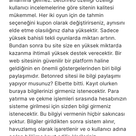
kullanıcı incelemelerine göre sitenin kalitesi
mükemmel. Her iki oyun için de tahmin
seçeneğini kupon olarak değiştirirseniz, aynısını
elde etme olasılığınız daha yüksektir. Sadece
yüksek bahisli tekli oyunlarda miktarı artırın.
Bundan sonra bu site size en yüksek miktarda
kazanma ihtimali yüksek destek verecektir. Bir
web sitesinin güvenilir bir platform haline
geldiğinin en önemli göstergelerinden biri bilgi
paylaşımıdır. Betonred sitesi ile bilgi paylaşımı
yapıyor musunuz? Elbette bitti. Kayıt olurken
buraya bilgilerinizi girmeniz istenecektir. Para
yatırma ve çekme işlemleri sırasında hesabınızın
sisteme girilmesi için sizden bilgi girmeniz
istenecektir. Bu bilgiyi vermenin hiçbir sakıncası
yoktur. Bilgiler girildikten sonra sistem alınır,
havuzlamış olarak işaretlenir ve o kullanıcı adına