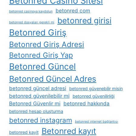
Betonred Casino Sitesi
betonred com
betonred casinoya kaydolun
betonred girisi
betonred dosyaları gerekli mi
Betonred Giriş
Betonred Giriş Adresi
Betonred Giriş Yap
Betonred Güncel
Betonred Güncel Adres
betonred güncel adresi
betonred güvenebilir misin
betonred güvenilebilir mi
betonred güvenilirliği
Betonred Güvenlir mi
betonred hakkında
betonred hesap oluşturma
betonred instagram
betonred i̇nternet bağlantısı
Betonred kayıt
betonred kayit