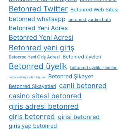
Betonred Twitter
Betonred Web Sitesi
betonred whatsapp
betonred yardım hattı
Betonred Yeni Adres
Betonred Yeni Adresi
Betonred yeni giriş
Betonred üyeleri
Betonred Yeni Giriş Adresi
Betonred üyelik
betonred üyelik i̇şlemleri
Betonred Şikayet
betonred üye olan kişiler
canli betonred
Betonred Şikayetleri
casino sitesi betonred
giris adresi betonred
giris betonred
girisi betonred
giris yap betonred