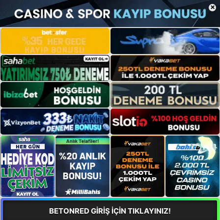
×
BETONRED GİRİŞ İÇİN TIKLAYINIZ!