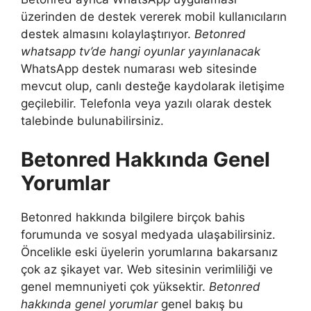
üzerinden de destek vererek mobil kullanıcıların
destek almasını kolaylaştırıyor.
Betonred
whatsapp tv’de hangi oyunlar yayınlanacak
WhatsApp destek numarası web sitesinde
mevcut olup, canlı desteğe kaydolarak iletişime
geçilebilir. Telefonla veya yazılı olarak destek
talebinde bulunabilirsiniz.
Betonred Hakkında Genel
Yorumlar
Betonred hakkında bilgilere birçok bahis
forumunda ve sosyal medyada ulaşabilirsiniz.
Öncelikle eski üyelerin yorumlarına bakarsanız
çok az şikayet var. Web sitesinin verimliliği ve
genel memnuniyeti çok yüksektir.
Betonred
hakkında genel yorumlar
genel bakış bu