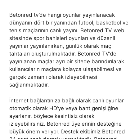
Betonred tv’de hangi oyunlar yayınlanacak
dünyanın dört bir yanından futbol, basketbol ve
tenis maçlarının canlı yayını. Betonred TV web
sitesinde spor bahisleri oyunları ve düzenli
yayınlar yayınlanırken, günlük olarak maç
tahtaları oluşturulmaktadır. Betonred TV’de
yayınlanan maçlar ayrı bir sitede barındırılarak
kullanıcıların maçlara kolayca ulaşabilmesi ve
gerçek zamanlı olarak izleyebilmesi
sağlanmaktadır.
İnternet bağlantınıza bağlı olarak canlı oyunlar
otomatik olarak HD’ye veya bant genişliğine
ayarlanır, böylece kesintisiz olarak
izleyebilirsiniz. Betonred üyelerinin desteğine
büyük önem veriyor. Destek ekibimiz Betonred