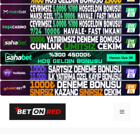
İçeriğe
atla
Menü