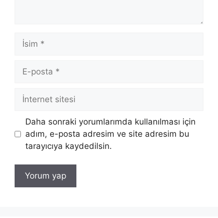
İsim
E-
posta
İnternet
sitesi
Daha sonraki yorumlarımda kullanılması için
adım, e-posta adresim ve site adresim bu
tarayıcıya kaydedilsin.