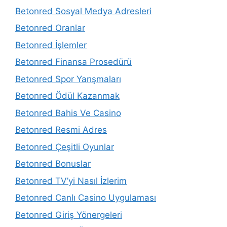
Betonred Sosyal Medya Adresleri
Betonred Oranlar
Betonred İşlemler
Betonred Finansa Prosedürü
Betonred Spor Yarışmaları
Betonred Ödül Kazanmak
Betonred Bahis Ve Casino
Betonred Resmi Adres
Betonred Çeşitli Oyunlar
Betonred Bonuslar
Betonred TV’yi Nasıl İzlerim
Betonred Canlı Casino Uygulaması
Betonred Giriş Yönergeleri