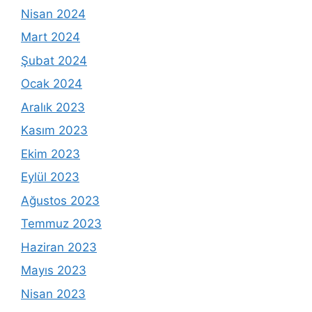
Nisan 2024
Mart 2024
Şubat 2024
Ocak 2024
Aralık 2023
Kasım 2023
Ekim 2023
Eylül 2023
Ağustos 2023
Temmuz 2023
Haziran 2023
Mayıs 2023
Nisan 2023