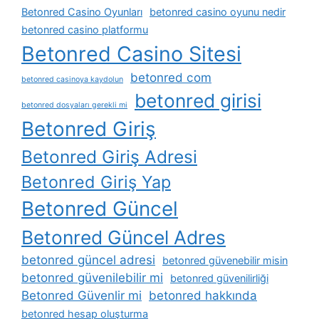
Betonred Casino Oyunları
betonred casino oyunu nedir
betonred casino platformu
Betonred Casino Sitesi
betonred com
betonred casinoya kaydolun
betonred girisi
betonred dosyaları gerekli mi
Betonred Giriş
Betonred Giriş Adresi
Betonred Giriş Yap
Betonred Güncel
Betonred Güncel Adres
betonred güncel adresi
betonred güvenebilir misin
betonred güvenilebilir mi
betonred güvenilirliği
Betonred Güvenlir mi
betonred hakkında
betonred hesap oluşturma