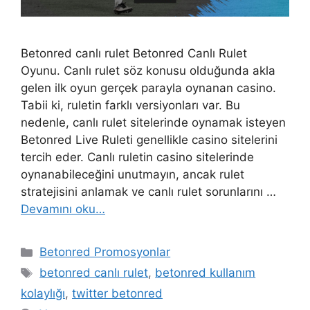
Betonred canlı rulet Betonred Canlı Rulet
Oyunu. Canlı rulet söz konusu olduğunda akla
gelen ilk oyun gerçek parayla oynanan casino.
Tabii ki, ruletin farklı versiyonları var. Bu
nedenle, canlı rulet sitelerinde oynamak isteyen
Betonred Live Ruleti genellikle casino sitelerini
tercih eder. Canlı ruletin casino sitelerinde
oynanabileceğini unutmayın, ancak rulet
stratejisini anlamak ve canlı rulet sorunlarını …
Devamını oku…
Kategoriler
Betonred Promosyonlar
Etiketler
betonred canlı rulet
,
betonred kullanım
kolaylığı
,
twitter betonred