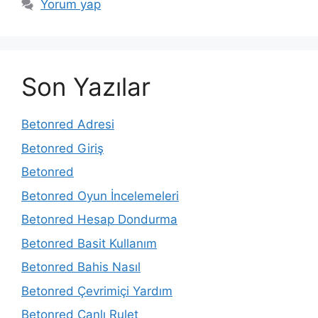
Yorum yap
Son Yazılar
Betonred Adresi
Betonred Giriş
Betonred
Betonred Oyun İncelemeleri
Betonred Hesap Dondurma
Betonred Basit Kullanım
Betonred Bahis Nasıl
Betonred Çevrimiçi Yardım
Betonred Canlı Rulet