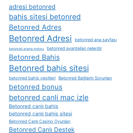
adresi betonred
bahis sitesi betonred
Betonred Adres
Betonred Adresi
betonred ana sayfası
betonred avantajları nelerdir
betonred arama motoru
Betonred Bahis
Betonred bahis sitesi
betonred bahis çeşitleri
Betonred Bağlantı Sorunları
betonred bonus
betonred canli maç izle
Betonred canlı bahis
betonred canlı bahis sitesi
Betonred Canlı Casino Oyunları
Betonred Canlı Destek