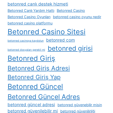
betonred canlı destek hizmeti
Betonred Canlı Yardım Hattı
Betonred Casino
Betonred Casino Oyunları
betonred casino oyunu nedir
betonred casino platformu
Betonred Casino Sitesi
betonred com
betonred casinoya kaydolun
betonred girisi
betonred dosyaları gerekli mi
Betonred Giriş
Betonred Giriş Adresi
Betonred Giriş Yap
Betonred Güncel
Betonred Güncel Adres
betonred güncel adresi
betonred güvenebilir misin
betonred güvenilebilir mi
betonred güvenilirliği