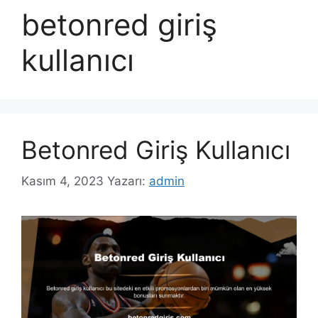
betonred giriş
kullanıcı
Betonred Giriş Kullanıcı
Kasım 4, 2023
Yazarı:
admin