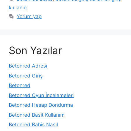
kullanıcı
Yorum yap
Son Yazılar
Betonred Adresi
Betonred Giriş
Betonred
Betonred Oyun İncelemeleri
Betonred Hesap Dondurma
Betonred Basit Kullanım
Betonred Bahis Nasıl