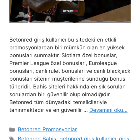
Betonred giriş kullanıcı bu sitedeki en etkili
promosyonlardan biri mümkün olan en yüksek
bonusları sunmaktır. Slotlara özel bonuslar,
Premier League özel bonusları, Euroleague
bonusları, canlı rulet bonusları ve canlı blackjack
bonusları sitenin müşterilerine sunduğu bonus
türleridir. Bahis siteleri hakkında en sık sorulan
sorulardan biri güvenilir olup olmadığıdır.
Betonred tüm dünyadaki temsilcileriyle
tanınmaktadır ve en güvenilir …
Devamını oku…
Kategoriler
Betonred Promosyonlar
Etiketler
Betonred Bahis
,
betonred giriş kullanıcı
,
giriş