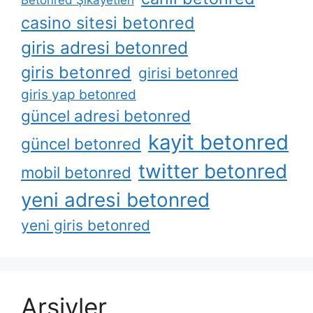
Betonred Şikayetleri
casino sitesi betonred
giris adresi betonred
giris betonred
girisi betonred
giris yap betonred
güncel adresi betonred
kayit betonred
güncel betonred
twitter betonred
mobil betonred
yeni adresi betonred
yeni giris betonred
Arşivler