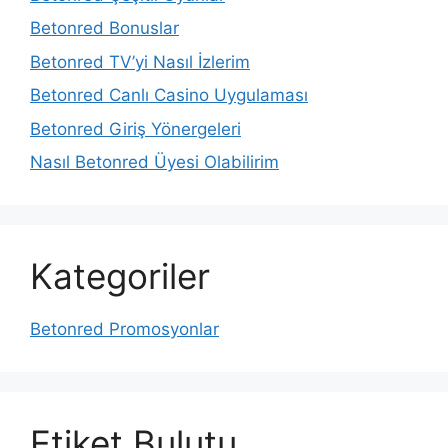
Betonred Bonuslar
Betonred TV’yi Nasıl İzlerim
Betonred Canlı Casino Uygulaması
Betonred Giriş Yönergeleri
Nasıl Betonred Üyesi Olabilirim
Kategoriler
Betonred Promosyonlar
Etiket Bulutu