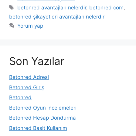
Etiketler
betonred avantajları nelerdir
,
betonred com
,
betonred şikayetleri avantajları nelerdir
Yorum yap
Son Yazılar
Betonred Adresi
Betonred Giriş
Betonred
Betonred Oyun İncelemeleri
Betonred Hesap Dondurma
Betonred Basit Kullanım