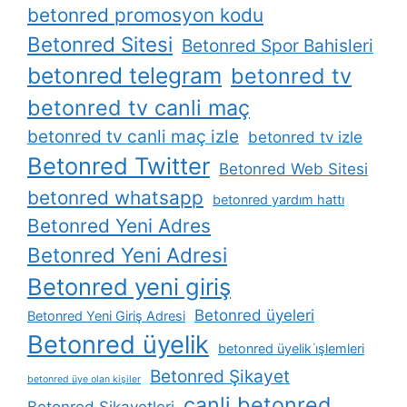
betonred promosyon kodu
Betonred Sitesi
Betonred Spor Bahisleri
betonred telegram
betonred tv
betonred tv canli maç
betonred tv canli maç izle
betonred tv izle
Betonred Twitter
Betonred Web Sitesi
betonred whatsapp
betonred yardım hattı
Betonred Yeni Adres
Betonred Yeni Adresi
Betonred yeni giriş
Betonred üyeleri
Betonred Yeni Giriş Adresi
Betonred üyelik
betonred üyelik i̇şlemleri
Betonred Şikayet
betonred üye olan kişiler
canli betonred