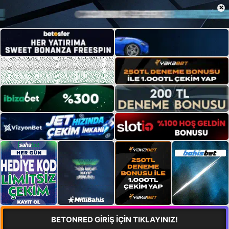
×
BETONRED GİRİŞ İÇİN TIKLAYINIZ!