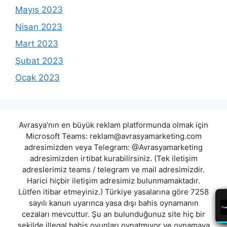
Mayıs 2023
Nisan 2023
Mart 2023
Şubat 2023
Ocak 2023
Avrasya'nın en büyük reklam platformunda olmak için
Microsoft Teams:
reklam@avrasyamarketing.com
adresimizden veya Telegram: @Avrasyamarketing
adresimizden irtibat kurabilirsiniz. (Tek iletişim
adreslerimiz teams / telegram ve mail adresimizdir.
Harici hiçbir iletişim adresimiz bulunmamaktadır.
Lütfen itibar etmeyiniz.) Türkiye yasalarına göre 7258
sayılı kanun uyarınca yasa dışı bahis oynamanın
cezaları mevcuttur. Şu an bulunduğunuz site hiç bir
şekilde illegal bahis oyunları oynatmıyor ve oynamaya