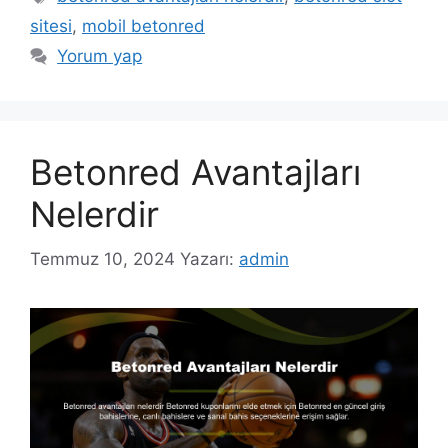
sitesi
,
mobil betonred
Yorum yap
Betonred Avantajları
Nelerdir
Temmuz 10, 2024
Yazarı:
admin