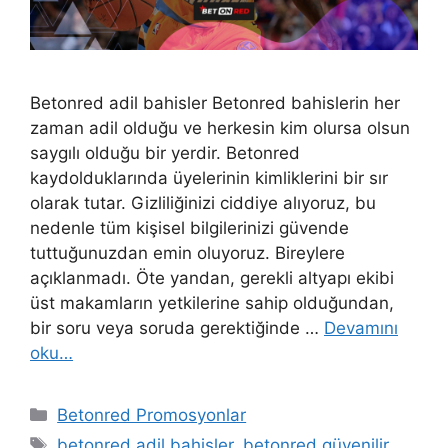
Betonred adil bahisler Betonred bahislerin her
zaman adil olduğu ve herkesin kim olursa olsun
saygılı olduğu bir yerdir. Betonred
kaydolduklarında üyelerinin kimliklerini bir sır
olarak tutar. Gizliliğinizi ciddiye alıyoruz, bu
nedenle tüm kişisel bilgilerinizi güvende
tuttuğunuzdan emin oluyoruz. Bireylere
açıklanmadı. Öte yandan, gerekli altyapı ekibi
üst makamların yetkilerine sahip olduğundan,
bir soru veya soruda gerektiğinde …
Devamını
oku…
Kategoriler
Betonred Promosyonlar
Etiketler
betonred adil bahisler
,
betonred güvenilir