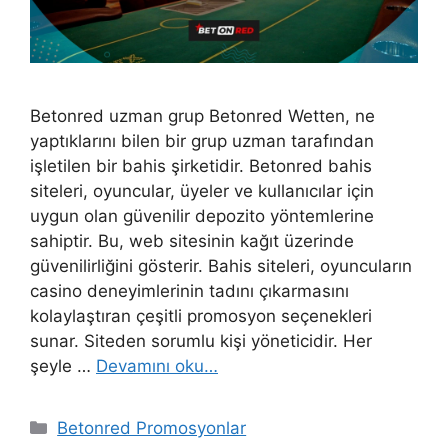
Betonred uzman grup Betonred Wetten, ne
yaptıklarını bilen bir grup uzman tarafından
işletilen bir bahis şirketidir. Betonred bahis
siteleri, oyuncular, üyeler ve kullanıcılar için
uygun olan güvenilir depozito yöntemlerine
sahiptir. Bu, web sitesinin kağıt üzerinde
güvenilirliğini gösterir. Bahis siteleri, oyuncuların
casino deneyimlerinin tadını çıkarmasını
kolaylaştıran çeşitli promosyon seçenekleri
sunar. Siteden sorumlu kişi yöneticidir. Her
şeyle …
Devamını oku…
Kategoriler
Betonred Promosyonlar