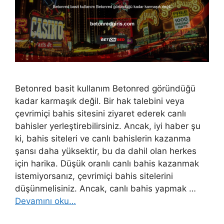
Betonred basit kullanım Betonred göründüğü
kadar karmaşık değil. Bir hak talebini veya
çevrimiçi bahis sitesini ziyaret ederek canlı
bahisler yerleştirebilirsiniz. Ancak, iyi haber şu
ki, bahis siteleri ve canlı bahislerin kazanma
şansı daha yüksektir, bu da dahil olan herkes
için harika. Düşük oranlı canlı bahis kazanmak
istemiyorsanız, çevrimiçi bahis sitelerini
düşünmelisiniz. Ancak, canlı bahis yapmak …
Devamını oku…