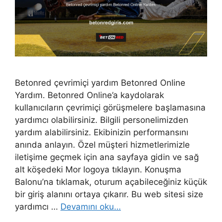
Betonred çevrimiçi yardım Betonred Online
Yardım. Betonred Online’a kaydolarak
kullanıcıların çevrimiçi görüşmelere başlamasına
yardımcı olabilirsiniz. Bilgili personelimizden
yardım alabilirsiniz. Ekibinizin performansını
anında anlayın. Özel müşteri hizmetlerimizle
iletişime geçmek için ana sayfaya gidin ve sağ
alt köşedeki Mor logoya tıklayın. Konuşma
Balonu’na tıklamak, oturum açabileceğiniz küçük
bir giriş alanını ortaya çıkarır. Bu web sitesi size
yardımcı …
Devamını oku…