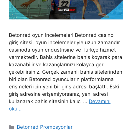
Betonred oyun incelemeleri Betonred casino
giriş sitesi, oyun incelemeleriyle uzun zamandır
casinoda oyun endüstrisine ve Türkçe hizmet
vermektedir. Bahis sitelerine bahis koyarak para
kazanabilir ve kazançlarınızı kolayca geri
çekebilirsiniz. Gerçek zamanlı bahis sitelerinden
biri olan Betonred oyuncuların platformlarına
erişmeleri için yeni bir giriş adresi başlattı. Eski
giriş adresine erişemiyorsanız, yeni adresi
kullanarak bahis sitesinin kalıcı …
Devamını
oku…
Kategoriler
Betonred Promosyonlar