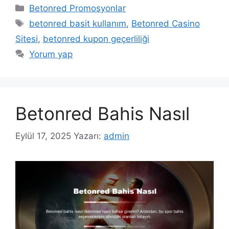
Kategoriler
Betonred Promosyonlar
Etiketler
betonred basit kullanım
,
Betonred Casino
Sitesi
,
betonred kupon geçerliliği
Yorum yap
Betonred Bahis Nasıl
Eylül 17, 2025
Yazarı:
admin