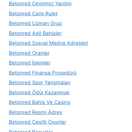
Betonred Çevrimiçi Yardım
Betonred Canlı Rulet
Betonred Uzman Grup
Betonred Adil Bahisler
Betonred Sosyal Medya Adresleri
Betonred Oranlar
Betonred İşlemler
Betonred Finansa Prosedürü
Betonred Spor Yarışmaları
Betonred Ödül Kazanmak
Betonred Bahis Ve Casino
Betonred Resmi Adres
Betonred Çeşitli Oyunlar
Betonred Bonuslar