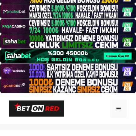
İçeriğe
atla
Menü