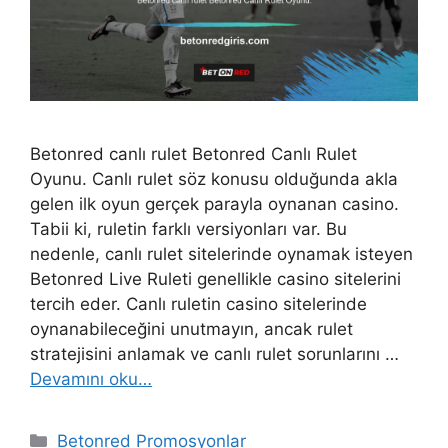
Betonred canlı rulet Betonred Canlı Rulet
Oyunu. Canlı rulet söz konusu olduğunda akla
gelen ilk oyun gerçek parayla oynanan casino.
Tabii ki, ruletin farklı versiyonları var. Bu
nedenle, canlı rulet sitelerinde oynamak isteyen
Betonred Live Ruleti genellikle casino sitelerini
tercih eder. Canlı ruletin casino sitelerinde
oynanabileceğini unutmayın, ancak rulet
stratejisini anlamak ve canlı rulet sorunlarını …
Devamını oku…
Kategoriler
Betonred Promosyonlar