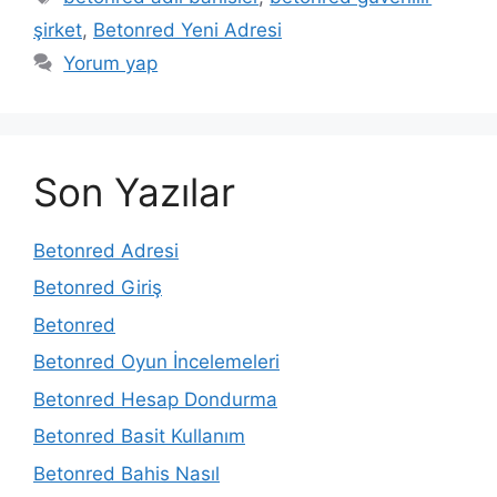
şirket
,
Betonred Yeni Adresi
Yorum yap
Son Yazılar
Betonred Adresi
Betonred Giriş
Betonred
Betonred Oyun İncelemeleri
Betonred Hesap Dondurma
Betonred Basit Kullanım
Betonred Bahis Nasıl