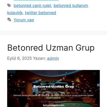
Etiketler
betonred canlı rulet
,
betonred kullanım
kolaylığı
,
twitter betonred
Yorum yap
Betonred Uzman Grup
Eylül 6, 2025
Yazarı:
admin