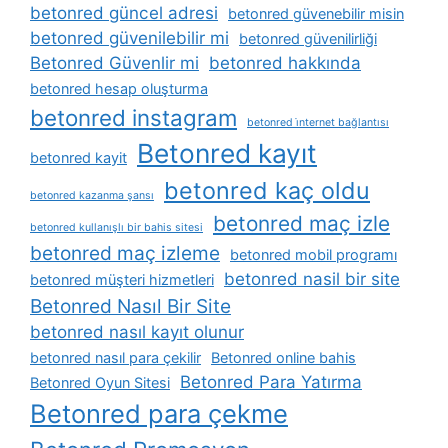
betonred güncel adresi
betonred güvenebilir misin
betonred güvenilebilir mi
betonred güvenilirliği
Betonred Güvenlir mi
betonred hakkında
betonred hesap oluşturma
betonred instagram
betonred i̇nternet bağlantısı
Betonred kayıt
betonred kayit
betonred kaç oldu
betonred kazanma şansı
betonred maç izle
betonred kullanışlı bir bahis sitesi
betonred maç izleme
betonred mobil programı
betonred nasil bir site
betonred müşteri hizmetleri
Betonred Nasıl Bir Site
betonred nasıl kayıt olunur
betonred nasıl para çekilir
Betonred online bahis
Betonred Para Yatırma
Betonred Oyun Sitesi
Betonred para çekme