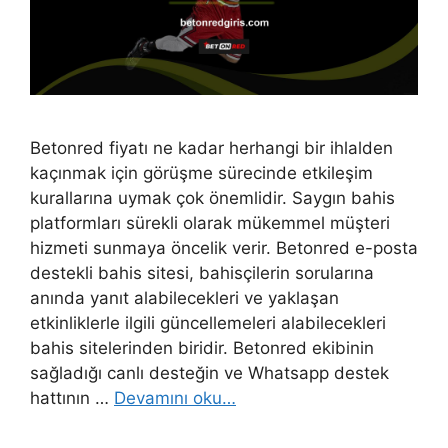
Betonred fiyatı ne kadar herhangi bir ihlalden
kaçınmak için görüşme sürecinde etkileşim
kurallarına uymak çok önemlidir. Saygın bahis
platformları sürekli olarak mükemmel müşteri
hizmeti sunmaya öncelik verir. Betonred e-posta
destekli bahis sitesi, bahisçilerin sorularına
anında yanıt alabilecekleri ve yaklaşan
etkinliklerle ilgili güncellemeleri alabilecekleri
bahis sitelerinden biridir. Betonred ekibinin
sağladığı canlı desteğin ve Whatsapp destek
hattının …
Devamını oku…