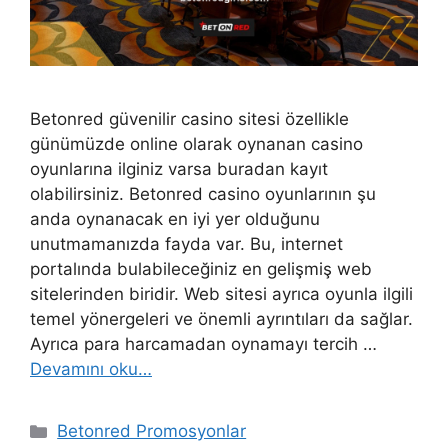
Betonred güvenilir casino sitesi özellikle
günümüzde online olarak oynanan casino
oyunlarına ilginiz varsa buradan kayıt
olabilirsiniz. Betonred casino oyunlarının şu
anda oynanacak en iyi yer olduğunu
unutmamanızda fayda var. Bu, internet
portalında bulabileceğiniz en gelişmiş web
sitelerinden biridir. Web sitesi ayrıca oyunla ilgili
temel yönergeleri ve önemli ayrıntıları da sağlar.
Ayrıca para harcamadan oynamayı tercih …
Devamını oku…
Kategoriler
Betonred Promosyonlar