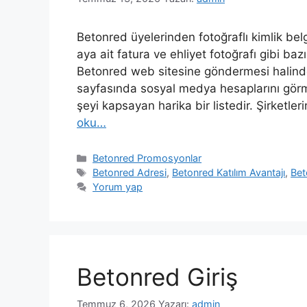
Betonred üyelerinden fotoğraflı kimlik be
aya ait fatura ve ehliyet fotoğrafı gibi bazı
Betonred web sitesine göndermesi halinde b
sayfasında sosyal medya hesaplarını görme
şeyi kapsayan harika bir listedir. Şirketle
oku…
Kategoriler
Betonred Promosyonlar
Etiketler
Betonred Adresi
,
Betonred Katılım Avantajı
,
Bet
Yorum yap
Betonred Giriş
Temmuz 6, 2026
Yazarı:
admin