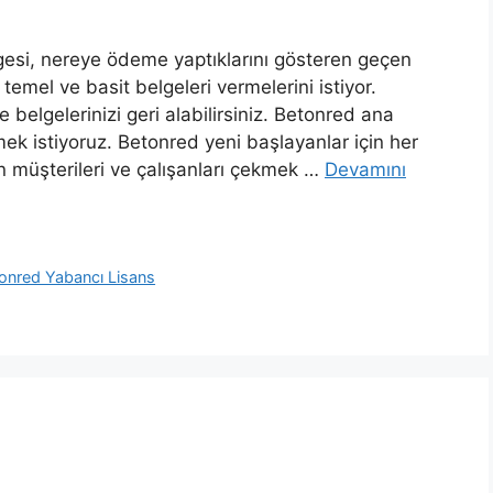
lgesi, nereye ödeme yaptıklarını gösteren geçen
 temel ve basit belgeleri vermelerini istiyor.
elgelerinizi geri alabilirsiniz. Betonred ana
k istiyoruz. Betonred yeni başlayanlar için her
rin müşterileri ve çalışanları çekmek …
Devamını
onred Yabancı Lisans