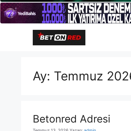
İçeriğe
atla
Ay:
Temmuz 202
Betonred Adresi
Temmuz 13, 2026
Yazarı:
admin