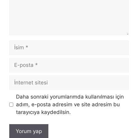
İsim
E-
posta
İnternet
sitesi
Daha sonraki yorumlarımda kullanılması için
adım, e-posta adresim ve site adresim bu
tarayıcıya kaydedilsin.