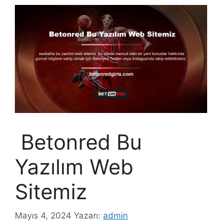
Betonred Bu
Yazılım Web
Sitemiz
Mayıs 4, 2024
Yazarı:
admin