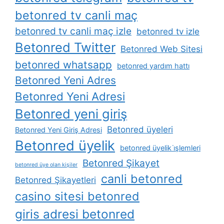
betonred tv canli maç
betonred tv canli maç izle
betonred tv izle
Betonred Twitter
Betonred Web Sitesi
betonred whatsapp
betonred yardım hattı
Betonred Yeni Adres
Betonred Yeni Adresi
Betonred yeni giriş
Betonred üyeleri
Betonred Yeni Giriş Adresi
Betonred üyelik
betonred üyelik i̇şlemleri
Betonred Şikayet
betonred üye olan kişiler
canli betonred
Betonred Şikayetleri
casino sitesi betonred
giris adresi betonred