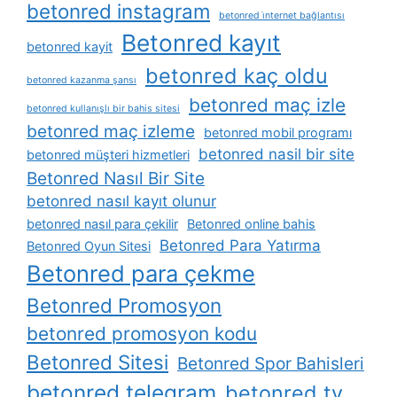
betonred instagram
betonred i̇nternet bağlantısı
Betonred kayıt
betonred kayit
betonred kaç oldu
betonred kazanma şansı
betonred maç izle
betonred kullanışlı bir bahis sitesi
betonred maç izleme
betonred mobil programı
betonred nasil bir site
betonred müşteri hizmetleri
Betonred Nasıl Bir Site
betonred nasıl kayıt olunur
betonred nasıl para çekilir
Betonred online bahis
Betonred Para Yatırma
Betonred Oyun Sitesi
Betonred para çekme
Betonred Promosyon
betonred promosyon kodu
Betonred Sitesi
Betonred Spor Bahisleri
betonred telegram
betonred tv