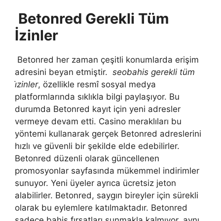
Betonred Gerekli Tüm
İzinler
Betonred her zaman çeşitli konumlarda erişim
adresini beyan etmiştir.
seobahis gerekli tüm
i̇zinler
, özellikle resmî sosyal medya
platformlarında sıklıkla bilgi paylaşıyor. Bu
durumda Betonred kayıt için yeni adresler
vermeye devam etti. Casino meraklıları bu
yöntemi kullanarak gerçek Betonred adreslerini
hızlı ve güvenli bir şekilde elde edebilirler.
Betonred düzenli olarak güncellenen
promosyonlar sayfasında mükemmel indirimler
sunuyor. Yeni üyeler ayrıca ücretsiz jeton
alabilirler. Betonred, saygın bireyler için sürekli
olarak bu eylemlere katılmaktadır. Betonred
sadece bahis fırsatları sunmakla kalmıyor, aynı