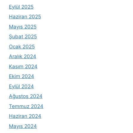
Eylül 2025
Haziran 2025
Mayıs 2025
Şubat 2025
Ocak 2025
Aralık 2024
Kasım 2024
Ekim 2024
Eylül 2024
Ağustos 2024
Temmuz 2024
Haziran 2024
Mayıs 2024