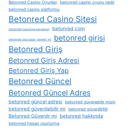
Betonred Casino Oyunları
betonred casino oyunu nedir
betonred casino platformu
Betonred Casino Sitesi
betonred com
betonred casinoya kaydolun
betonred girisi
betonred dosyaları gerekli mi
Betonred Giriş
Betonred Giriş Adresi
Betonred Giriş Yap
Betonred Güncel
Betonred Güncel Adres
betonred güncel adresi
betonred güvenebilir misin
betonred güvenilebilir mi
betonred güvenilirliği
Betonred Güvenlir mi
betonred hakkında
betonred hesap oluşturma