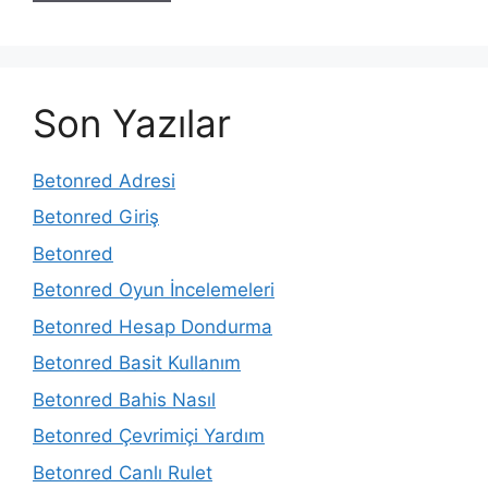
Son Yazılar
Betonred Adresi
Betonred Giriş
Betonred
Betonred Oyun İncelemeleri
Betonred Hesap Dondurma
Betonred Basit Kullanım
Betonred Bahis Nasıl
Betonred Çevrimiçi Yardım
Betonred Canlı Rulet