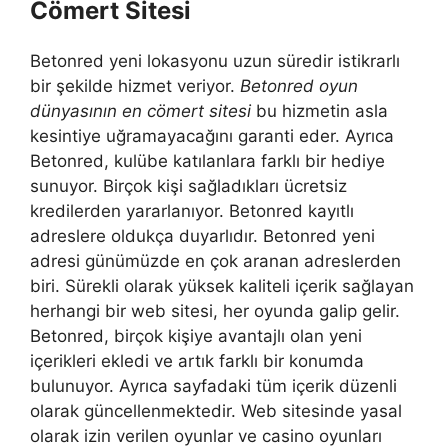
Cömert Sitesi
Betonred yeni lokasyonu uzun süredir istikrarlı
bir şekilde hizmet veriyor.
Betonred oyun
dünyasının en cömert sitesi
bu hizmetin asla
kesintiye uğramayacağını garanti eder. Ayrıca
Betonred, kulübe katılanlara farklı bir hediye
sunuyor. Birçok kişi sağladıkları ücretsiz
kredilerden yararlanıyor. Betonred kayıtlı
adreslere oldukça duyarlıdır. Betonred yeni
adresi günümüzde en çok aranan adreslerden
biri. Sürekli olarak yüksek kaliteli içerik sağlayan
herhangi bir web sitesi, her oyunda galip gelir.
Betonred, birçok kişiye avantajlı olan yeni
içerikleri ekledi ve artık farklı bir konumda
bulunuyor. Ayrıca sayfadaki tüm içerik düzenli
olarak güncellenmektedir. Web sitesinde yasal
olarak izin verilen oyunlar ve casino oyunları