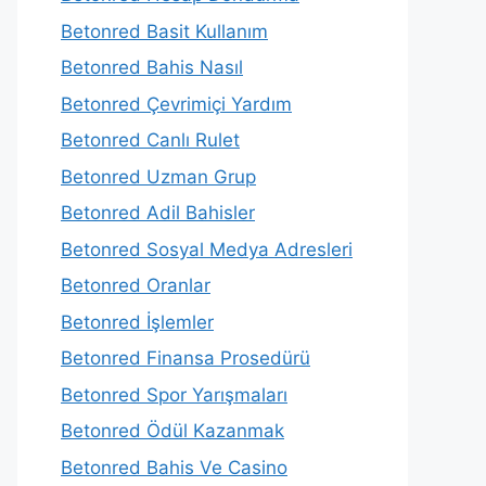
Betonred Basit Kullanım
Betonred Bahis Nasıl
Betonred Çevrimiçi Yardım
Betonred Canlı Rulet
Betonred Uzman Grup
Betonred Adil Bahisler
Betonred Sosyal Medya Adresleri
Betonred Oranlar
Betonred İşlemler
Betonred Finansa Prosedürü
Betonred Spor Yarışmaları
Betonred Ödül Kazanmak
Betonred Bahis Ve Casino