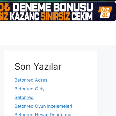
Son Yazılar
Betonred Adresi
Betonred Giriş
Betonred
Betonred Oyun İncelemeleri
Betonred Hesap Dondurma