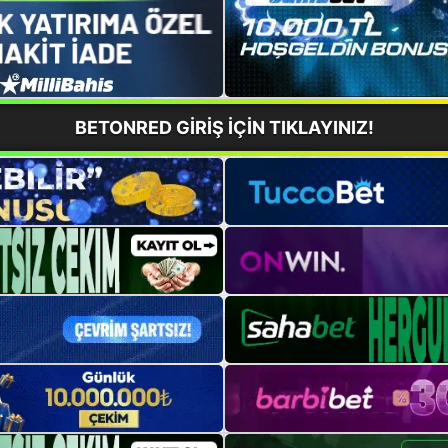
BETONRED GİRİŞ İÇİN TIKLAYINIZ!