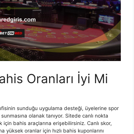
his Oranları İyi Mi
s ofisinin sunduğu uygulama desteği, üyelerine spor
lif sunmasına olanak tanıyor. Sitede canlı nokta
çin bahis araçlarına erişebilirsiniz. Canlı skor,
 yüksek oranlar için hızlı bahis kuponlarını