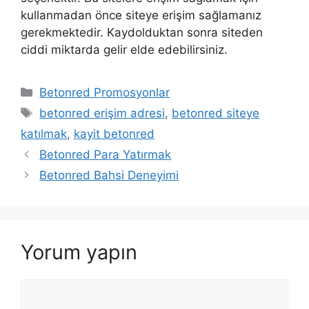
kullanmadan önce siteye erişim sağlamanız
gerekmektedir. Kaydolduktan sonra siteden
ciddi miktarda gelir elde edebilirsiniz.
Kategoriler
Betonred Promosyonlar
Etiketler
betonred erişim adresi
,
betonred siteye
katılmak
,
kayit betonred
Betonred Para Yatırmak
Betonred Bahsi Deneyimi
Yorum yapın
Yorum