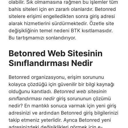
olabilir. Sık olmamasına rağmen bu işlemler tüm
bahis siteleri için en zararlı olanlardır. Betonred
sitelere erişimi engelledikten sonra giriş adresi
alarak hizmetlerini sürdürmektedir. Özetle site
değişikliğinin temel nedeni BTK kısıtlamasıdır.
Bu tartışmamızı sonlandırıyor.
Betonred Web Sitesinin
Sınıflandırması Nedir
Betonred organizasyonu, erişim sorununu
kolayca çözdüğü için güvenilir bir bilgi kaynağı
olduğunu kanıtladı.
Betonred web sitesinin
sınıflandırması nedir
giriş sorununun çözümü
nedir? En mantıklı sonuca varmak için yeni giriş
adresinizi ve ardından Betonred giriş bilgilerinizi
takip etmeniz yeterlidir. Ayrıca Betonred yeni
adresinizdeki değişiklikleri görmek için e-