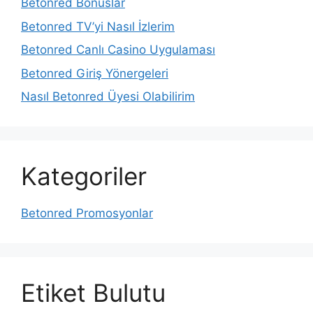
Betonred Bonuslar
Betonred TV’yi Nasıl İzlerim
Betonred Canlı Casino Uygulaması
Betonred Giriş Yönergeleri
Nasıl Betonred Üyesi Olabilirim
Kategoriler
Betonred Promosyonlar
Etiket Bulutu