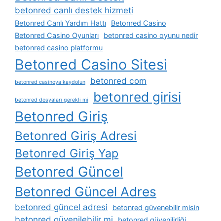
betonred canlı destek hizmeti
Betonred Canlı Yardım Hattı
Betonred Casino
Betonred Casino Oyunları
betonred casino oyunu nedir
betonred casino platformu
Betonred Casino Sitesi
betonred com
betonred casinoya kaydolun
betonred girisi
betonred dosyaları gerekli mi
Betonred Giriş
Betonred Giriş Adresi
Betonred Giriş Yap
Betonred Güncel
Betonred Güncel Adres
betonred güncel adresi
betonred güvenebilir misin
betonred güvenilebilir mi
betonred güvenilirliği