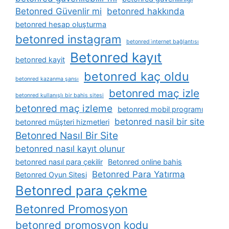
Betonred Güvenlir mi
betonred hakkında
betonred hesap oluşturma
betonred instagram
betonred i̇nternet bağlantısı
Betonred kayıt
betonred kayit
betonred kaç oldu
betonred kazanma şansı
betonred maç izle
betonred kullanışlı bir bahis sitesi
betonred maç izleme
betonred mobil programı
betonred nasil bir site
betonred müşteri hizmetleri
Betonred Nasıl Bir Site
betonred nasıl kayıt olunur
betonred nasıl para çekilir
Betonred online bahis
Betonred Para Yatırma
Betonred Oyun Sitesi
Betonred para çekme
Betonred Promosyon
betonred promosyon kodu