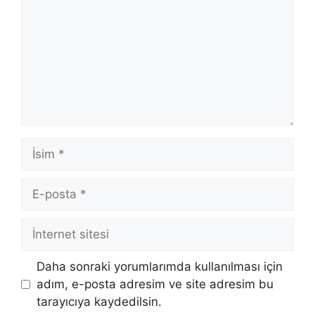
İsim
E-
posta
İnternet
sitesi
Daha sonraki yorumlarımda kullanılması için
adım, e-posta adresim ve site adresim bu
tarayıcıya kaydedilsin.