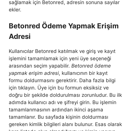
sağlamak için Betonred, adresin sonuna sayılar
ekler.
Betonred Ödeme Yapmak Erişim
Adresi
Kullanıcılar Betonred katılmak ve giriş ve kayıt
işlemini tamamlamak için yeni üye seçeneği
arasından seçim yapabilir.
Betonred ödeme
yapmak erişim adresi
, kullanıcının bir kayıt
formu doldurmasını gerektirir. Daha fazla bilgi
için tıklayın. Üye için bu formun eksiksiz ve
doğru bir şekilde doldurulması zorunludur. Bu ilk
adımda kullanıcı adı ve şifreyi girin. Bu işlemin
tamamlanmasının ardından ikinci aşama
tamamlanır. Bu sayfada kişinin doldurması
gereken kimlik bilgileri alanı bulunur. Esas olarak