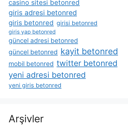
casino sitesi betonred
giris adresi betonred
giris betonred
girisi betonred
giris yap betonred
güncel adresi betonred
kayit betonred
güncel betonred
twitter betonred
mobil betonred
yeni adresi betonred
yeni giris betonred
Arşivler