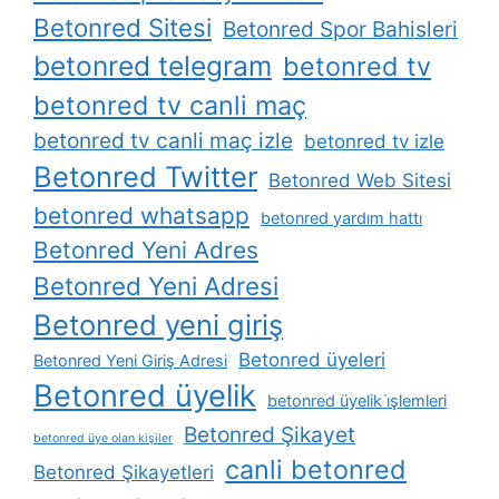
Betonred Sitesi
Betonred Spor Bahisleri
betonred telegram
betonred tv
betonred tv canli maç
betonred tv canli maç izle
betonred tv izle
Betonred Twitter
Betonred Web Sitesi
betonred whatsapp
betonred yardım hattı
Betonred Yeni Adres
Betonred Yeni Adresi
Betonred yeni giriş
Betonred üyeleri
Betonred Yeni Giriş Adresi
Betonred üyelik
betonred üyelik i̇şlemleri
Betonred Şikayet
betonred üye olan kişiler
canli betonred
Betonred Şikayetleri