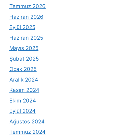
Temmuz 2026
Haziran 2026
Eylül 2025
Haziran 2025
Mayıs 2025
Şubat 2025
Ocak 2025
Aralık 2024
Kasım 2024
Ekim 2024
Eylül 2024
Ağustos 2024
Temmuz 2024