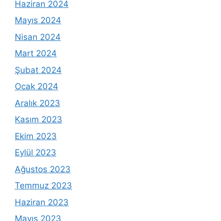
Haziran 2024
Mayıs 2024
Nisan 2024
Mart 2024
Şubat 2024
Ocak 2024
Aralık 2023
Kasım 2023
Ekim 2023
Eylül 2023
Ağustos 2023
Temmuz 2023
Haziran 2023
Mayıs 2023