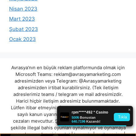
Nisan 2023
Mart 2023
Şubat 2023
Ocak 2023
Avrasya'nın en büyük reklam platformunda olmak için
Microsoft Teams:
reklam@avrasyamarketing.com
adresimizden veya Telegram: @Avrasyamarketing
adresimizden irtibat kurabilirsiniz. (Tek iletişim
adreslerimiz teams / telegram ve mail adresimizdir.
Harici hiçbir iletişim adresimiz bulunmamaktadır.
Lütfen itibar etmeyiniz.) Türkiye yasalarına göre 7258
sayılı kanun uyarınca yasa dışı bahis oynamanın
cezaları mevcuttur. Şu an bulunduğunuz site hiç bir
şekilde illegal bahis oyunları oynatmıyor ve oynamaya
aracı olmuyordur.
giriswslot
|
kupawin
|
pashacasino
|