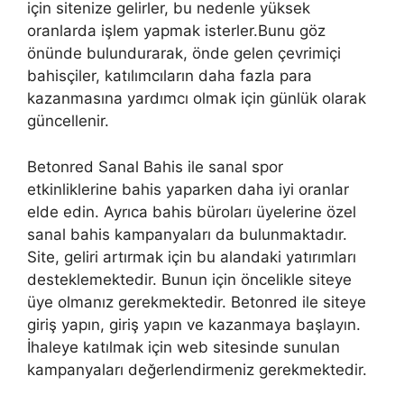
için sitenize gelirler, bu nedenle yüksek
oranlarda işlem yapmak isterler.Bunu göz
önünde bulundurarak, önde gelen çevrimiçi
bahisçiler, katılımcıların daha fazla para
kazanmasına yardımcı olmak için günlük olarak
güncellenir.
Betonred Sanal Bahis ile sanal spor
etkinliklerine bahis yaparken daha iyi oranlar
elde edin. Ayrıca bahis büroları üyelerine özel
sanal bahis kampanyaları da bulunmaktadır.
Site, geliri artırmak için bu alandaki yatırımları
desteklemektedir. Bunun için öncelikle siteye
üye olmanız gerekmektedir. Betonred ile siteye
giriş yapın, giriş yapın ve kazanmaya başlayın.
İhaleye katılmak için web sitesinde sunulan
kampanyaları değerlendirmeniz gerekmektedir.