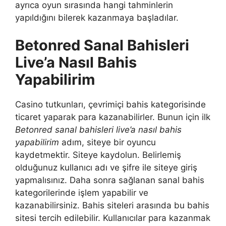
ayrıca oyun sırasında hangi tahminlerin
yapıldığını bilerek kazanmaya başladılar.
Betonred Sanal Bahisleri
Live’a Nasıl Bahis
Yapabilirim
Casino tutkunları, çevrimiçi bahis kategorisinde
ticaret yaparak para kazanabilirler. Bunun için ilk
Betonred sanal bahisleri live’a nasıl bahis
yapabilirim
adım, siteye bir oyuncu
kaydetmektir. Siteye kaydolun. Belirlemiş
olduğunuz kullanıcı adı ve şifre ile siteye giriş
yapmalısınız. Daha sonra sağlanan sanal bahis
kategorilerinde işlem yapabilir ve
kazanabilirsiniz. Bahis siteleri arasında bu bahis
sitesi tercih edilebilir. Kullanıcılar para kazanmak