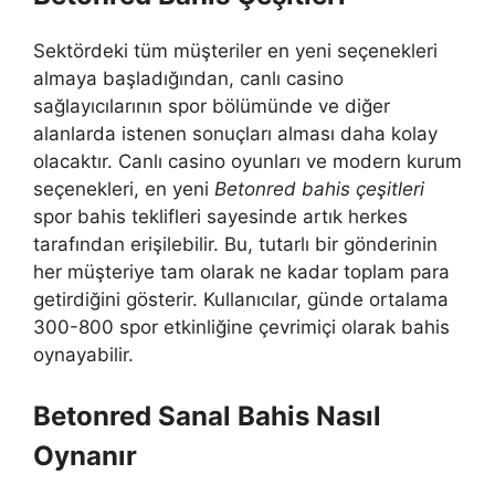
Sektördeki tüm müşteriler en yeni seçenekleri
almaya başladığından, canlı casino
sağlayıcılarının spor bölümünde ve diğer
alanlarda istenen sonuçları alması daha kolay
olacaktır. Canlı casino oyunları ve modern kurum
seçenekleri, en yeni
Betonred bahis çeşitleri
spor bahis teklifleri sayesinde artık herkes
tarafından erişilebilir. Bu, tutarlı bir gönderinin
her müşteriye tam olarak ne kadar toplam para
getirdiğini gösterir. Kullanıcılar, günde ortalama
300-800 spor etkinliğine çevrimiçi olarak bahis
oynayabilir.
Betonred Sanal Bahis Nasıl
Oynanır