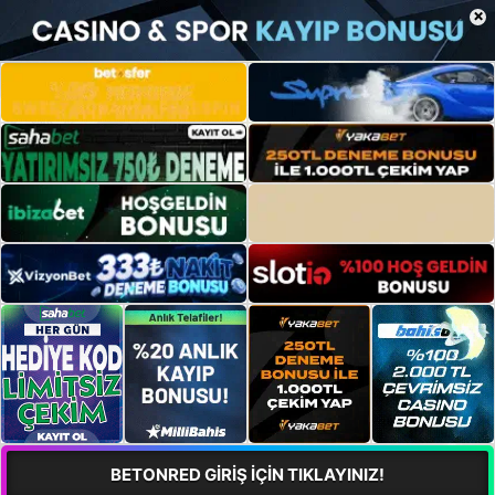
×
BETONRED GİRİŞ İÇİN TIKLAYINIZ!