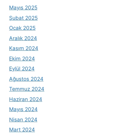
Mayıs 2025
Şubat 2025
Ocak 2025
Aralık 2024
Kasım 2024
Ekim 2024
Eylül 2024
Ağustos 2024
Temmuz 2024
Haziran 2024
Mayıs 2024
Nisan 2024
Mart 2024