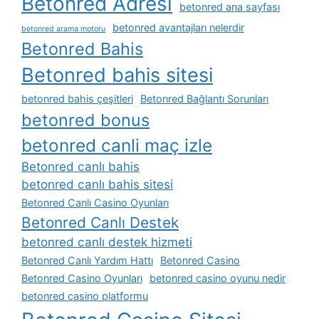
Betonred Adresi
betonred ana sayfası
betonred avantajları nelerdir
betonred arama motoru
Betonred Bahis
Betonred bahis sitesi
betonred bahis çeşitleri
Betonred Bağlantı Sorunları
betonred bonus
betonred canli maç izle
Betonred canlı bahis
betonred canlı bahis sitesi
Betonred Canlı Casino Oyunları
Betonred Canlı Destek
betonred canlı destek hizmeti
Betonred Canlı Yardım Hattı
Betonred Casino
Betonred Casino Oyunları
betonred casino oyunu nedir
betonred casino platformu