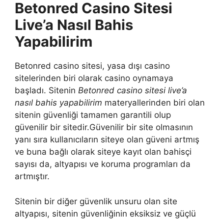
Betonred Casino Sitesi
Live’a Nasıl Bahis
Yapabilirim
Betonred casino sitesi, yasa dışı casino
sitelerinden biri olarak casino oynamaya
başladı. Sitenin
Betonred casino sitesi live’a
nasıl bahis yapabilirim
materyallerinden biri olan
sitenin güvenliği tamamen garantili olup
güvenilir bir sitedir.Güvenilir bir site olmasının
yanı sıra kullanıcıların siteye olan güveni artmış
ve buna bağlı olarak siteye kayıt olan bahisçi
sayısı da, altyapısı ve koruma programları da
artmıştır.
Sitenin bir diğer güvenlik unsuru olan site
altyapısı, sitenin güvenliğinin eksiksiz ve güçlü