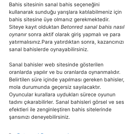
Bahis sitesinin sanal bahis seçeneğini
kullanarak sunduğu yarışlara katılabilmeniz için
bahis sitesine üye olmanız gerekmektedir.
Siteye kayıt olduktan
Betonred sanal bahis nasıl
oynanır
sonra aktif olarak giriş yapmalı ve para
yatırmalısınız.Para yatırdıktan sonra, kazancınızı
sanal bahislerde oynayabilirsiniz.
Sanal bahisler web sitesinde gösterilen
oranlarda yapılır ve bu oranlarda oynanmalıdır.
Belirtilen süre içinde yapılması gereken bahisler,
mola durumunda geçersiz sayılacaktır.
Oyuncular kurallara uydukları sürece oyunun
tadını çıkarabilirler. Sanal bahisleri görsel ve ses
efektleri ile zenginleştiren bahis sitelerinde
şansınızı deneyebilirsiniz.