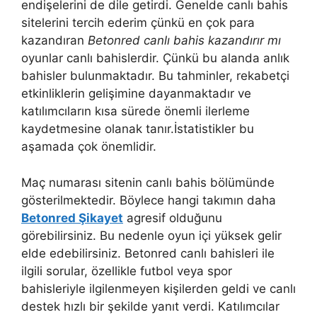
endişelerini de dile getirdi. Genelde canlı bahis
sitelerini tercih ederim çünkü en çok para
kazandıran
Betonred canlı bahis kazandırır mı
oyunlar canlı bahislerdir. Çünkü bu alanda anlık
bahisler bulunmaktadır. Bu tahminler, rekabetçi
etkinliklerin gelişimine dayanmaktadır ve
katılımcıların kısa sürede önemli ilerleme
kaydetmesine olanak tanır.İstatistikler bu
aşamada çok önemlidir.
Maç numarası sitenin canlı bahis bölümünde
gösterilmektedir. Böylece hangi takımın daha
Betonred Şikayet
agresif olduğunu
görebilirsiniz. Bu nedenle oyun içi yüksek gelir
elde edebilirsiniz. Betonred canlı bahisleri ile
ilgili sorular, özellikle futbol veya spor
bahisleriyle ilgilenmeyen kişilerden geldi ve canlı
destek hızlı bir şekilde yanıt verdi. Katılımcılar