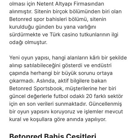
olması için Netent Altyapı Firmasından
alınmıştır. Sitenin birçok bölümünden biri olan
Betonred spor bahisleri bölümü, sitenin
kurulduğu günden bu yana varlığını
sürdürmekte ve Türk casino tutkunlarının ilgi
odağı olmuştur.
Yeni oyun yapısı, hangi alanların kârlı bir şekilde
alınıp satılabileceğini gösterdi ve endüstri
çapında herhangi bir büyük sorunu ortaya
çıkarmadı. Aslında, aktif bilgilere bakan
Betonred Sportsbook, müşterilerine her biri
güncel değerlerle futbol odaklı 20 farklı sektör
için en son verileri sunmaktadır. Güncellenmiş
bir oyun yapısını koruyoruz ve işlemler mevcut
kural ve koşullara göre anında yapılıyor.
Betonred Bahis Çeşitleri