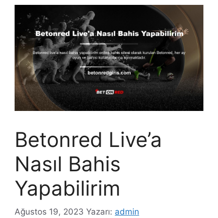
Betonred Live’a
Nasıl Bahis
Yapabilirim
Ağustos 19, 2023
Yazarı:
admin