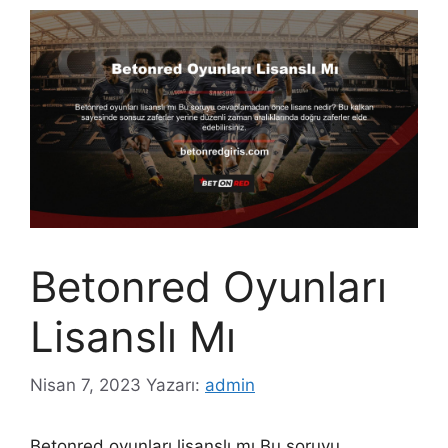
Betonred Oyunları
Lisanslı Mı
Nisan 7, 2023
Yazarı:
admin
Betonred oyunları lisanslı mı Bu soruyu