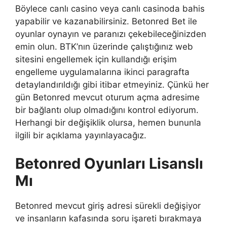
Böylece canlı casino veya canlı casinoda bahis
yapabilir ve kazanabilirsiniz. Betonred Bet ile
oyunlar oynayın ve paranızı çekebileceğinizden
emin olun. BTK’nın üzerinde çalıştığınız web
sitesini engellemek için kullandığı erişim
engelleme uygulamalarına ikinci paragrafta
detaylandırıldığı gibi itibar etmeyiniz. Çünkü her
gün Betonred mevcut oturum açma adresime
bir bağlantı olup olmadığını kontrol ediyorum.
Herhangi bir değişiklik olursa, hemen bununla
ilgili bir açıklama yayınlayacağız.
Betonred Oyunları Lisanslı
Mı
Betonred mevcut giriş adresi sürekli değişiyor
ve insanların kafasında soru işareti bırakmaya