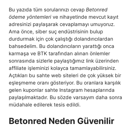
Bu yazıda tüm sorularınızı cevap
Betonred
ödeme yöntemleri
ve nihayetinde mevcut kayıt
adresinizi paylaşarak cevaplamayı umuyoruz.
Ama önce, siber suç endüstrisinin bulup
durdurmak için çok çalıştığı dolandırıcılardan
bahsedelim. Bu dolandırıcıların yarattığı onca
karmaşa ve BTK tarafından alınan önlemler
sonrasında sizlerle paylaştığımız link üzerinden
affiliate işleminizi kolayca tamamlayabilirsiniz.
Açtıkları bu sahte web siteleri de çok yüksek bir
eşleşmeme oranı gösteriyor. Bu oranlara karşılık
gelen kuponlar sahte Instagram hesaplarında
paylaşılmaktadır. Bu sözde varsayım daha sonra
müdahale edilerek tesis edildi.
Betonred Neden Güvenilir