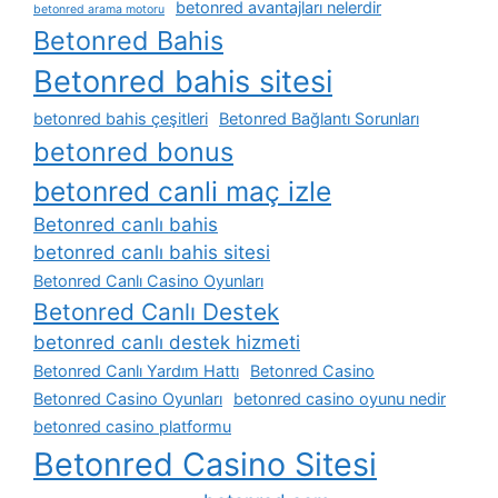
betonred avantajları nelerdir
betonred arama motoru
Betonred Bahis
Betonred bahis sitesi
betonred bahis çeşitleri
Betonred Bağlantı Sorunları
betonred bonus
betonred canli maç izle
Betonred canlı bahis
betonred canlı bahis sitesi
Betonred Canlı Casino Oyunları
Betonred Canlı Destek
betonred canlı destek hizmeti
Betonred Canlı Yardım Hattı
Betonred Casino
Betonred Casino Oyunları
betonred casino oyunu nedir
betonred casino platformu
Betonred Casino Sitesi