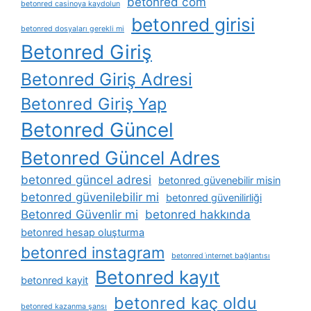
betonred com
betonred casinoya kaydolun
betonred girisi
betonred dosyaları gerekli mi
Betonred Giriş
Betonred Giriş Adresi
Betonred Giriş Yap
Betonred Güncel
Betonred Güncel Adres
betonred güncel adresi
betonred güvenebilir misin
betonred güvenilebilir mi
betonred güvenilirliği
Betonred Güvenlir mi
betonred hakkında
betonred hesap oluşturma
betonred instagram
betonred i̇nternet bağlantısı
Betonred kayıt
betonred kayit
betonred kaç oldu
betonred kazanma şansı