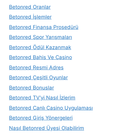
Betonred Oranlar
Betonred İşlemler
Betonred Finansa Prosedürü
Betonred Spor Yarışmaları
Betonred Ödül Kazanmak
Betonred Bahis Ve Casino
Betonred Resmi Adres
Betonred Çeşitli Oyunlar
Betonred Bonuslar
Betonred TV’yi Nasıl İzlerim
Betonred Canlı Casino Uygulaması
Betonred Giriş Yönergeleri
Nasıl Betonred Üyesi Olabilirim