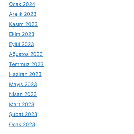
Ocak 2024
Aralık 2023
Kasım 2023
Ekim 2023
Eylül 2023
Ağustos 2023
Temmuz 2023
Haziran 2023
Mayıs 2023
Nisan 2023
Mart 2023
Şubat 2023
Ocak 2023