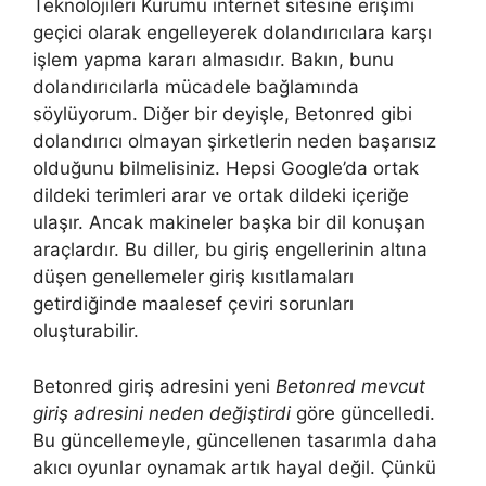
Teknolojileri Kurumu internet sitesine erişimi
geçici olarak engelleyerek dolandırıcılara karşı
işlem yapma kararı almasıdır. Bakın, bunu
dolandırıcılarla mücadele bağlamında
söylüyorum. Diğer bir deyişle, Betonred gibi
dolandırıcı olmayan şirketlerin neden başarısız
olduğunu bilmelisiniz. Hepsi Google’da ortak
dildeki terimleri arar ve ortak dildeki içeriğe
ulaşır. Ancak makineler başka bir dil konuşan
araçlardır. Bu diller, bu giriş engellerinin altına
düşen genellemeler giriş kısıtlamaları
getirdiğinde maalesef çeviri sorunları
oluşturabilir.
Betonred giriş adresini yeni
Betonred mevcut
giriş adresini neden değiştirdi
göre güncelledi.
Bu güncellemeyle, güncellenen tasarımla daha
akıcı oyunlar oynamak artık hayal değil. Çünkü