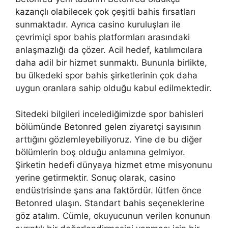
kazançlı olabilecek çok çeşitli bahis fırsatları
sunmaktadır. Ayrıca casino kuruluşları ile
çevrimiçi spor bahis platformları arasındaki
anlaşmazlığı da çözer. Acil hedef, katılımcılara
daha adil bir hizmet sunmaktı. Bununla birlikte,
bu ülkedeki spor bahis şirketlerinin çok daha
uygun oranlara sahip olduğu kabul edilmektedir.
Sitedeki bilgileri incelediğimizde spor bahisleri
bölümünde Betonred gelen ziyaretçi sayısının
arttığını gözlemleyebiliyoruz. Yine de bu diğer
bölümlerin boş olduğu anlamına gelmiyor.
Şirketin hedefi dünyaya hizmet etme misyonunu
yerine getirmektir. Sonuç olarak, casino
endüstrisinde şans ana faktördür. lütfen önce
Betonred ulaşın. Standart bahis seçeneklerine
göz atalım. Cümle, okuyucunun verilen konunun