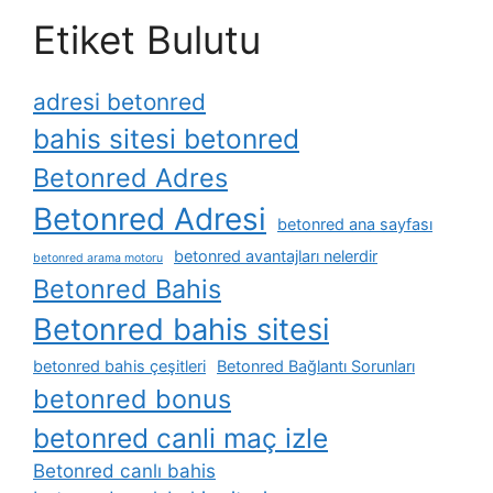
Etiket Bulutu
adresi betonred
bahis sitesi betonred
Betonred Adres
Betonred Adresi
betonred ana sayfası
betonred avantajları nelerdir
betonred arama motoru
Betonred Bahis
Betonred bahis sitesi
betonred bahis çeşitleri
Betonred Bağlantı Sorunları
betonred bonus
betonred canli maç izle
Betonred canlı bahis