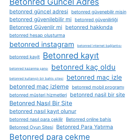
Betonred Güncel Adres
betonred güncel adresi
betonred güvenebilir misin
betonred güvenilebilir mi
betonred güvenilirliği
Betonred Güvenlir mi
betonred hakkında
betonred hesap oluşturma
betonred instagram
betonred i̇nternet bağlantısı
Betonred kayıt
betonred kayit
betonred kaç oldu
betonred kazanma şansı
betonred maç izle
betonred kullanışlı bir bahis sitesi
betonred maç izleme
betonred mobil programı
betonred nasil bir site
betonred müşteri hizmetleri
Betonred Nasıl Bir Site
betonred nasıl kayıt olunur
betonred nasıl para çekilir
Betonred online bahis
Betonred Para Yatırma
Betonred Oyun Sitesi
Betonred para çekme