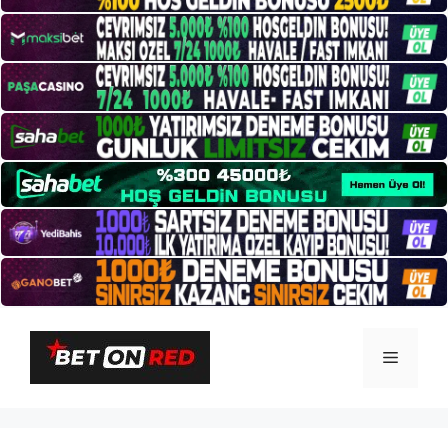
İçeriğe
atla
Menü