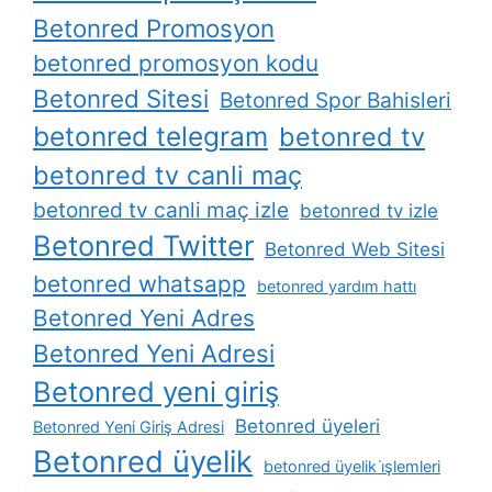
Betonred Promosyon
betonred promosyon kodu
Betonred Sitesi
Betonred Spor Bahisleri
betonred telegram
betonred tv
betonred tv canli maç
betonred tv canli maç izle
betonred tv izle
Betonred Twitter
Betonred Web Sitesi
betonred whatsapp
betonred yardım hattı
Betonred Yeni Adres
Betonred Yeni Adresi
Betonred yeni giriş
Betonred üyeleri
Betonred Yeni Giriş Adresi
Betonred üyelik
betonred üyelik i̇şlemleri