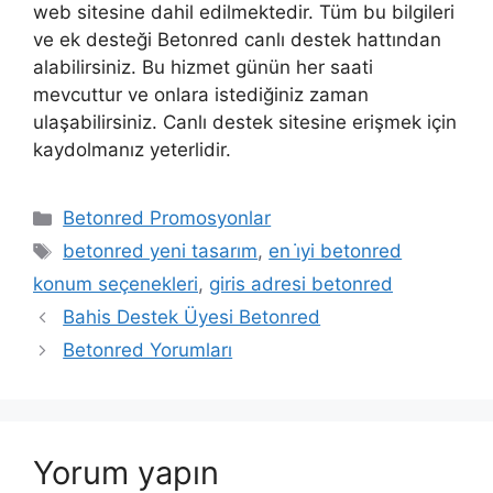
web sitesine dahil edilmektedir. Tüm bu bilgileri
ve ek desteği Betonred canlı destek hattından
alabilirsiniz. Bu hizmet günün her saati
mevcuttur ve onlara istediğiniz zaman
ulaşabilirsiniz. Canlı destek sitesine erişmek için
kaydolmanız yeterlidir.
Kategoriler
Betonred Promosyonlar
Etiketler
betonred yeni tasarım
,
en i̇yi betonred
konum seçenekleri
,
giris adresi betonred
Bahis Destek Üyesi Betonred
Betonred Yorumları
Yorum yapın