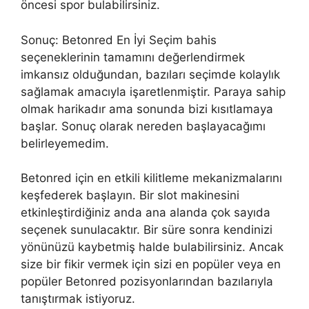
öncesi spor bulabilirsiniz.
Sonuç: Betonred En İyi Seçim bahis
seçeneklerinin tamamını değerlendirmek
imkansız olduğundan, bazıları seçimde kolaylık
sağlamak amacıyla işaretlenmiştir. Paraya sahip
olmak harikadır ama sonunda bizi kısıtlamaya
başlar. Sonuç olarak nereden başlayacağımı
belirleyemedim.
Betonred için en etkili kilitleme mekanizmalarını
keşfederek başlayın. Bir slot makinesini
etkinleştirdiğiniz anda ana alanda çok sayıda
seçenek sunulacaktır. Bir süre sonra kendinizi
yönünüzü kaybetmiş halde bulabilirsiniz. Ancak
size bir fikir vermek için sizi en popüler veya en
popüler Betonred pozisyonlarından bazılarıyla
tanıştırmak istiyoruz.