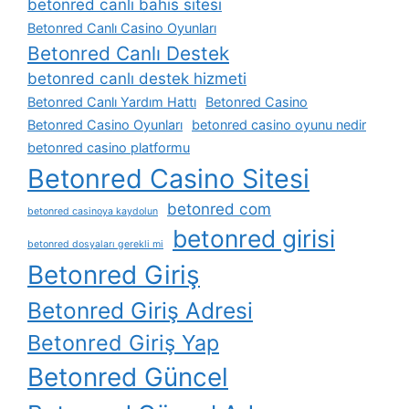
betonred canlı bahis sitesi
Betonred Canlı Casino Oyunları
Betonred Canlı Destek
betonred canlı destek hizmeti
Betonred Canlı Yardım Hattı
Betonred Casino
Betonred Casino Oyunları
betonred casino oyunu nedir
betonred casino platformu
Betonred Casino Sitesi
betonred com
betonred casinoya kaydolun
betonred girisi
betonred dosyaları gerekli mi
Betonred Giriş
Betonred Giriş Adresi
Betonred Giriş Yap
Betonred Güncel