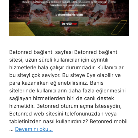
Betonred bağlantı sayfası Betonred bağlantı
sitesi, uzun süreli kullanıcılar için ayrıntılı
hizmetlerle hala çalışır durumdadır. Kullanıcılar
bu siteyi çok seviyor. Bu siteye üye olabilir ve
para kazanırken eğlenebilirsiniz. Bahis
sitelerinde kullanıcıların daha fazla eğlenmesini
sağlayan hizmetlerden biri de canlı destek
hizmetidir. Betonred oturum açma İsteseydin,
Betonred web sitesini telefonunuzdan veya
tabletinizden nasıl kullanırdınız? Betonred mobil
…
Devamını oku…