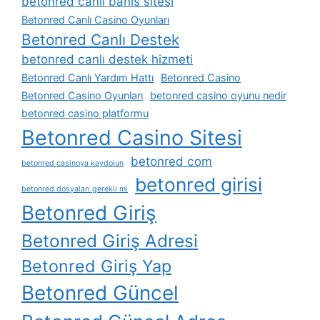
betonred canlı bahis sitesi
Betonred Canlı Casino Oyunları
Betonred Canlı Destek
betonred canlı destek hizmeti
Betonred Canlı Yardım Hattı
Betonred Casino
Betonred Casino Oyunları
betonred casino oyunu nedir
betonred casino platformu
Betonred Casino Sitesi
betonred com
betonred casinoya kaydolun
betonred girisi
betonred dosyaları gerekli mi
Betonred Giriş
Betonred Giriş Adresi
Betonred Giriş Yap
Betonred Güncel