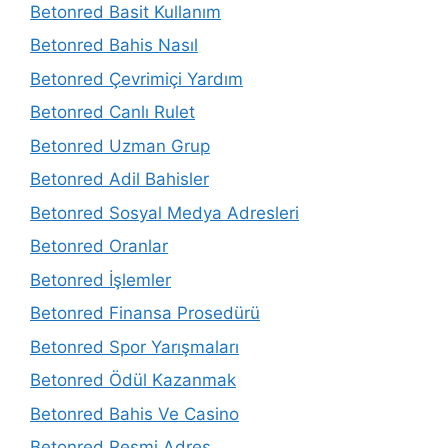
Betonred Basit Kullanım
Betonred Bahis Nasıl
Betonred Çevrimiçi Yardım
Betonred Canlı Rulet
Betonred Uzman Grup
Betonred Adil Bahisler
Betonred Sosyal Medya Adresleri
Betonred Oranlar
Betonred İşlemler
Betonred Finansa Prosedürü
Betonred Spor Yarışmaları
Betonred Ödül Kazanmak
Betonred Bahis Ve Casino
Betonred Resmi Adres