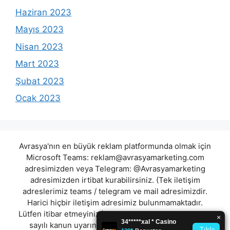
Haziran 2023
Mayıs 2023
Nisan 2023
Mart 2023
Şubat 2023
Ocak 2023
Avrasya'nın en büyük reklam platformunda olmak için
Microsoft Teams:
reklam@avrasyamarketing.com
adresimizden veya Telegram: @Avrasyamarketing
adresimizden irtibat kurabilirsiniz. (Tek iletişim
adreslerimiz teams / telegram ve mail adresimizdir.
Harici hiçbir iletişim adresimiz bulunmamaktadır.
Lütfen itibar etmeyiniz.) Türkiye yasalarına göre 7258
sayılı kanun uyarınca yasa dışı bahis oynamanın