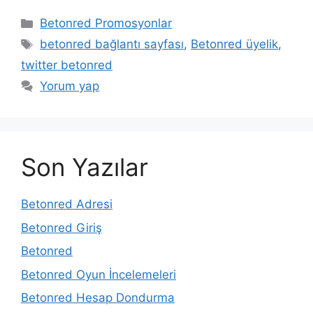
Kategoriler
Betonred Promosyonlar
Etiketler
betonred bağlantı sayfası
,
Betonred üyelik
,
twitter betonred
Yorum yap
Son Yazılar
Betonred Adresi
Betonred Giriş
Betonred
Betonred Oyun İncelemeleri
Betonred Hesap Dondurma