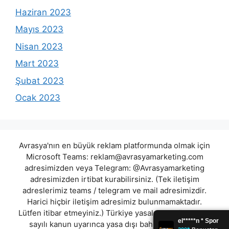
Haziran 2023
Mayıs 2023
Nisan 2023
Mart 2023
Şubat 2023
Ocak 2023
Avrasya'nın en büyük reklam platformunda olmak için
Microsoft Teams:
reklam@avrasyamarketing.com
adresimizden veya Telegram: @Avrasyamarketing
adresimizden irtibat kurabilirsiniz. (Tek iletişim
adreslerimiz teams / telegram ve mail adresimizdir.
Harici hiçbir iletişim adresimiz bulunmamaktadır.
Lütfen itibar etmeyiniz.) Türkiye yasalarına göre 7258
sayılı kanun uyarınca yasa dışı bahis oynamanın