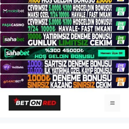
İçeriğe
atla
Menü