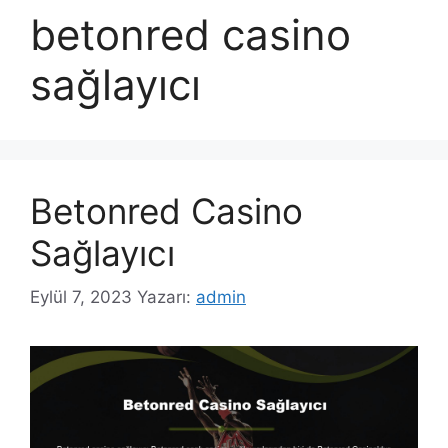
betonred casino
sağlayıcı
Betonred Casino
Sağlayıcı
Eylül 7, 2023
Yazarı:
admin