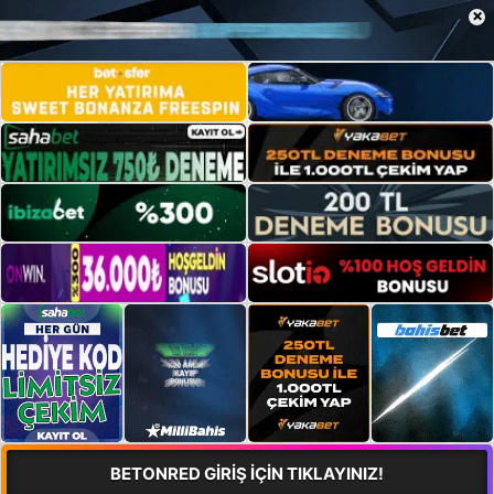
×
BETONRED GİRİŞ İÇİN TIKLAYINIZ!