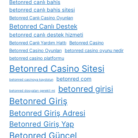
Betonred canlı bahis
betonred canlı bahis sitesi
Betonred Canlı Casino Oyunları
Betonred Canlı Destek
betonred canlı destek hizmeti
Betonred Canlı Yardım Hattı
Betonred Casino
Betonred Casino Oyunları
betonred casino oyunu nedir
betonred casino platformu
Betonred Casino Sitesi
betonred com
betonred casinoya kaydolun
betonred girisi
betonred dosyaları gerekli mi
Betonred Giriş
Betonred Giriş Adresi
Betonred Giriş Yap
Betonred Güncel