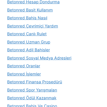
Betonred Hesap Dondurma
Betonred Basit Kullanım
Betonred Bahis Nasıl
Betonred Çevrimiçi Yardım
Betonred Canlı Rulet
Betonred Uzman Grup
Betonred Adil Bahisler
Betonred Sosyal Medya Adresleri
Betonred Oranlar
Betonred İşlemler
Betonred Finansa Prosedürü
Betonred Spor Yarışmaları
Betonred Ödül Kazanmak
Betonred Bahis Ve Casino