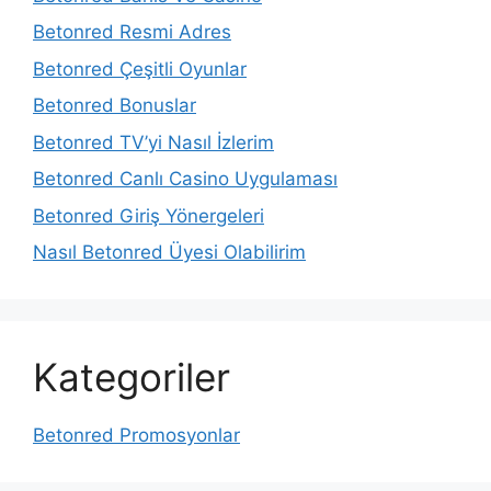
Betonred Resmi Adres
Betonred Çeşitli Oyunlar
Betonred Bonuslar
Betonred TV’yi Nasıl İzlerim
Betonred Canlı Casino Uygulaması
Betonred Giriş Yönergeleri
Nasıl Betonred Üyesi Olabilirim
Kategoriler
Betonred Promosyonlar