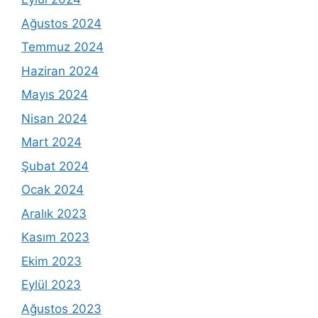
Ağustos 2024
Temmuz 2024
Haziran 2024
Mayıs 2024
Nisan 2024
Mart 2024
Şubat 2024
Ocak 2024
Aralık 2023
Kasım 2023
Ekim 2023
Eylül 2023
Ağustos 2023