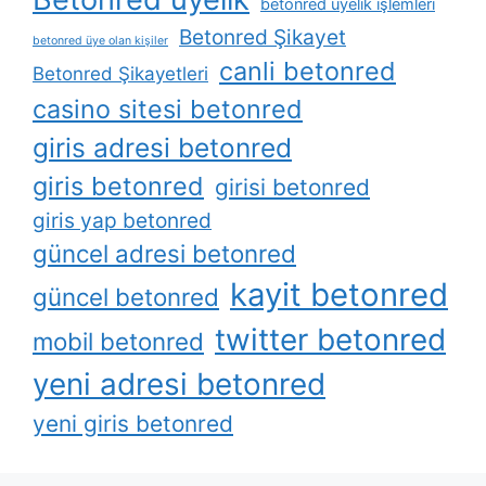
betonred üyelik i̇şlemleri
Betonred Şikayet
betonred üye olan kişiler
canli betonred
Betonred Şikayetleri
casino sitesi betonred
giris adresi betonred
giris betonred
girisi betonred
giris yap betonred
güncel adresi betonred
kayit betonred
güncel betonred
twitter betonred
mobil betonred
yeni adresi betonred
yeni giris betonred