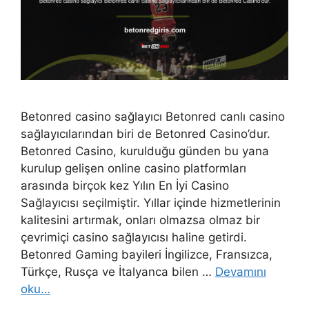
Betonred casino sağlayıcı Betonred canlı casino
sağlayıcılarından biri de Betonred Casino’dur.
Betonred Casino, kurulduğu günden bu yana
kurulup gelişen online casino platformları
arasında birçok kez Yılın En İyi Casino
Sağlayıcısı seçilmiştir. Yıllar içinde hizmetlerinin
kalitesini artırmak, onları olmazsa olmaz bir
çevrimiçi casino sağlayıcısı haline getirdi.
Betonred Gaming bayileri İngilizce, Fransızca,
Türkçe, Rusça ve İtalyanca bilen …
Devamını
oku…