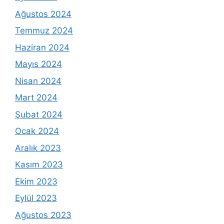
Ağustos 2024
Temmuz 2024
Haziran 2024
Mayıs 2024
Nisan 2024
Mart 2024
Şubat 2024
Ocak 2024
Aralık 2023
Kasım 2023
Ekim 2023
Eylül 2023
Ağustos 2023