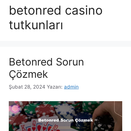
betonred casino
tutkunları
Betonred Sorun
Çözmek
Şubat 28, 2024
Yazarı:
admin