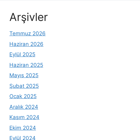
Arşivler
Temmuz 2026
Haziran 2026
Eylül 2025
Haziran 2025
Mayıs 2025
Şubat 2025
Ocak 2025
Aralık 2024
Kasım 2024
Ekim 2024
Eylül 2024