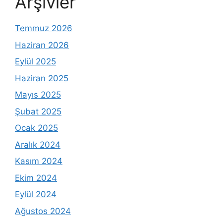
Arşivler
Temmuz 2026
Haziran 2026
Eylül 2025
Haziran 2025
Mayıs 2025
Şubat 2025
Ocak 2025
Aralık 2024
Kasım 2024
Ekim 2024
Eylül 2024
Ağustos 2024