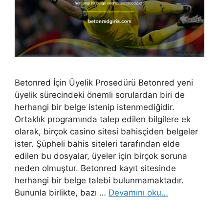
Betonred İçin Üyelik Prosedürü Betonred yeni
üyelik sürecindeki önemli sorulardan biri de
herhangi bir belge istenip istenmediğidir.
Ortaklık programında talep edilen bilgilere ek
olarak, birçok casino sitesi bahisçiden belgeler
ister. Şüpheli bahis siteleri tarafından elde
edilen bu dosyalar, üyeler için birçok soruna
neden olmuştur. Betonred kayıt sitesinde
herhangi bir belge talebi bulunmamaktadır.
Bununla birlikte, bazı …
Devamını oku…