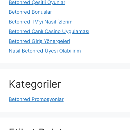
Betonred Çeşitli Oyunlar
Betonred Bonuslar
Betonred TV’yi Nasıl İzlerim
Betonred Canlı Casino Uygulaması
Betonred Giriş Yönergeleri
Nasıl Betonred Üyesi Olabilirim
Kategoriler
Betonred Promosyonlar