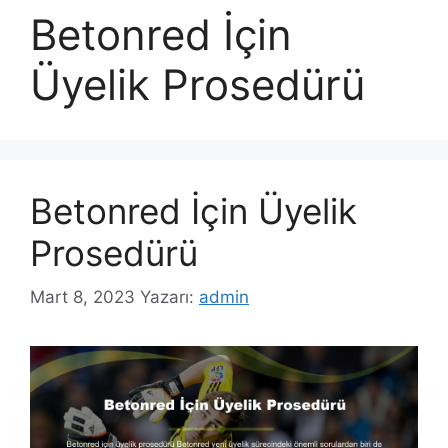
Betonred İçin
Üyelik Prosedürü
Betonred İçin Üyelik
Prosedürü
Mart 8, 2023
Yazarı:
admin