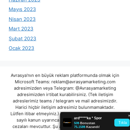
Mayıs 2023
Nisan 2023
Mart 2023
Şubat 2023
Ocak 2023
Avrasya'nın en büyük reklam platformunda olmak için
Microsoft Teams:
reklam@avrasyamarketing.com
adresimizden veya Telegram: @Avrasyamarketing
adresimizden irtibat kurabilirsiniz. (Tek iletişim
adreslerimiz teams / telegram ve mail adresimizdir.
Harici hiçbir iletişim adresimiz bulunmamaktadır.
Lütfen itibar etmeyiniz.) Türkiye yasalarına göre 7258
sayılı kanun uyarınca yasa dışı bahis oynamanın
cezaları mevcuttur. Şu an bulunduğunuz site hiç bir