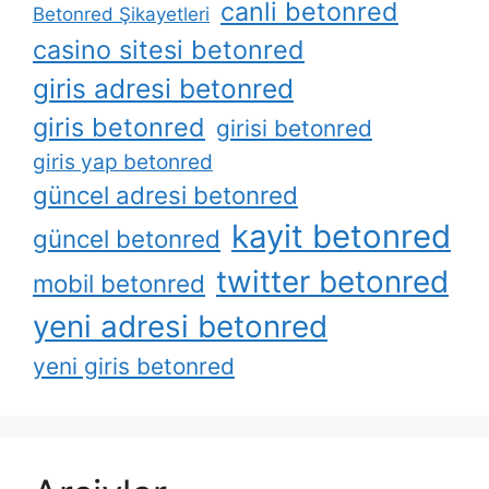
canli betonred
Betonred Şikayetleri
casino sitesi betonred
giris adresi betonred
giris betonred
girisi betonred
giris yap betonred
güncel adresi betonred
kayit betonred
güncel betonred
twitter betonred
mobil betonred
yeni adresi betonred
yeni giris betonred