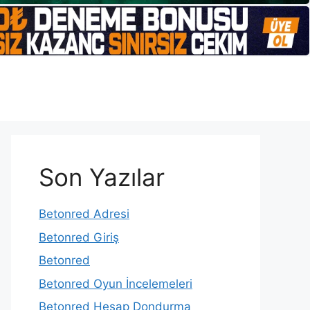
Son Yazılar
Betonred Adresi
Betonred Giriş
Betonred
Betonred Oyun İncelemeleri
Betonred Hesap Dondurma