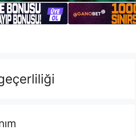
eçerliliği
anım