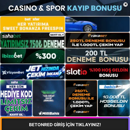
×
BETONRED GİRİŞ İÇİN TIKLAYINIZ!