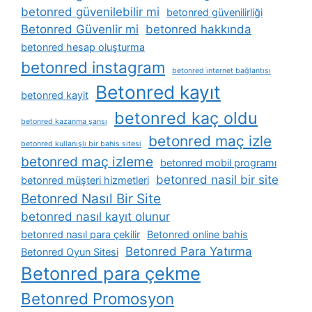
betonred güvenilebilir mi
betonred güvenilirliği
Betonred Güvenlir mi
betonred hakkında
betonred hesap oluşturma
betonred instagram
betonred i̇nternet bağlantısı
Betonred kayıt
betonred kayit
betonred kaç oldu
betonred kazanma şansı
betonred maç izle
betonred kullanışlı bir bahis sitesi
betonred maç izleme
betonred mobil programı
betonred nasil bir site
betonred müşteri hizmetleri
Betonred Nasıl Bir Site
betonred nasıl kayıt olunur
betonred nasıl para çekilir
Betonred online bahis
Betonred Para Yatırma
Betonred Oyun Sitesi
Betonred para çekme
Betonred Promosyon