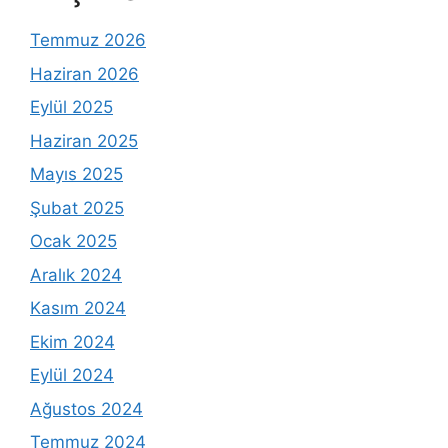
Temmuz 2026
Haziran 2026
Eylül 2025
Haziran 2025
Mayıs 2025
Şubat 2025
Ocak 2025
Aralık 2024
Kasım 2024
Ekim 2024
Eylül 2024
Ağustos 2024
Temmuz 2024