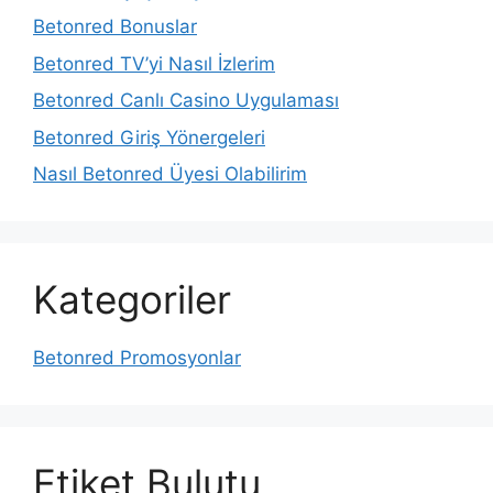
Betonred Bonuslar
Betonred TV’yi Nasıl İzlerim
Betonred Canlı Casino Uygulaması
Betonred Giriş Yönergeleri
Nasıl Betonred Üyesi Olabilirim
Kategoriler
Betonred Promosyonlar
Etiket Bulutu