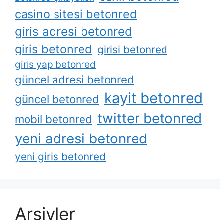
casino sitesi betonred
giris adresi betonred
giris betonred
girisi betonred
giris yap betonred
güncel adresi betonred
kayit betonred
güncel betonred
twitter betonred
mobil betonred
yeni adresi betonred
yeni giris betonred
Arşivler