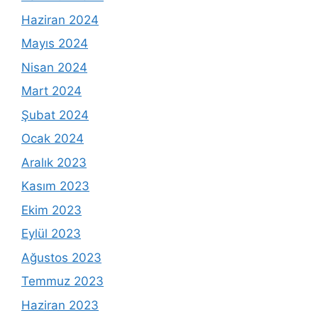
Haziran 2024
Mayıs 2024
Nisan 2024
Mart 2024
Şubat 2024
Ocak 2024
Aralık 2023
Kasım 2023
Ekim 2023
Eylül 2023
Ağustos 2023
Temmuz 2023
Haziran 2023