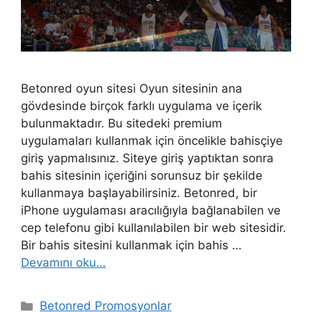
Betonred oyun sitesi Oyun sitesinin ana
gövdesinde birçok farklı uygulama ve içerik
bulunmaktadır. Bu sitedeki premium
uygulamaları kullanmak için öncelikle bahisçiye
giriş yapmalısınız. Siteye giriş yaptıktan sonra
bahis sitesinin içeriğini sorunsuz bir şekilde
kullanmaya başlayabilirsiniz. Betonred, bir
iPhone uygulaması aracılığıyla bağlanabilen ve
cep telefonu gibi kullanılabilen bir web sitesidir.
Bir bahis sitesini kullanmak için bahis …
Devamını oku…
Kategoriler
Betonred Promosyonlar