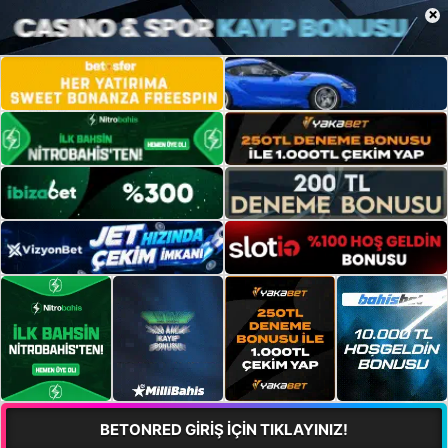
×
BETONRED GİRİŞ İÇİN TIKLAYINIZ!