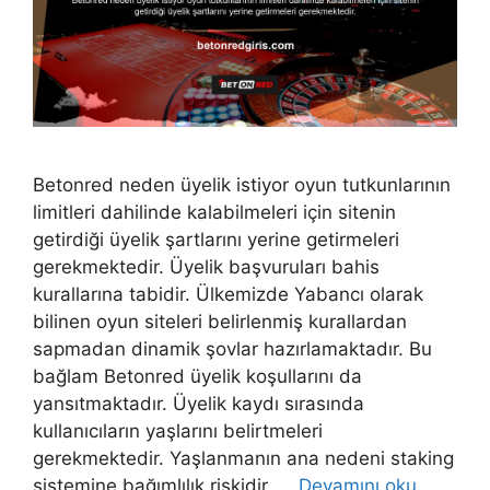
Betonred neden üyelik istiyor oyun tutkunlarının
limitleri dahilinde kalabilmeleri için sitenin
getirdiği üyelik şartlarını yerine getirmeleri
gerekmektedir. Üyelik başvuruları bahis
kurallarına tabidir. Ülkemizde Yabancı olarak
bilinen oyun siteleri belirlenmiş kurallardan
sapmadan dinamik şovlar hazırlamaktadır. Bu
bağlam Betonred üyelik koşullarını da
yansıtmaktadır. Üyelik kaydı sırasında
kullanıcıların yaşlarını belirtmeleri
gerekmektedir. Yaşlanmanın ana nedeni staking
sistemine bağımlılık riskidir. …
Devamını oku…