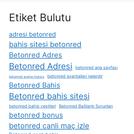
Etiket Bulutu
adresi betonred
bahis sitesi betonred
Betonred Adres
Betonred Adresi
betonred ana sayfası
betonred avantajları nelerdir
betonred arama motoru
Betonred Bahis
Betonred bahis sitesi
betonred bahis çeşitleri
Betonred Bağlantı Sorunları
betonred bonus
betonred canli maç izle