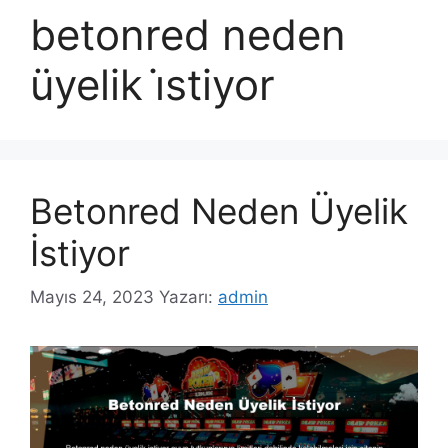
betonred neden
üyelik i̇stiyor
Betonred Neden Üyelik
İstiyor
Mayıs 24, 2023
Yazarı:
admin