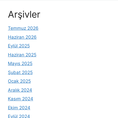
Arşivler
Temmuz 2026
Haziran 2026
Eylül 2025
Haziran 2025
Mayıs 2025
Şubat 2025
Ocak 2025
Aralık 2024
Kasım 2024
Ekim 2024
Eylül 2024