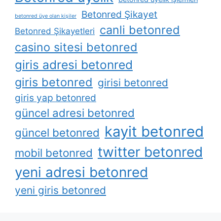
Betonred Şikayet
betonred üye olan kişiler
canli betonred
Betonred Şikayetleri
casino sitesi betonred
giris adresi betonred
giris betonred
girisi betonred
giris yap betonred
güncel adresi betonred
kayit betonred
güncel betonred
twitter betonred
mobil betonred
yeni adresi betonred
yeni giris betonred