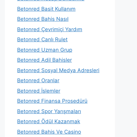
Betonred Basit Kullanım
Betonred Bahis Nasıl
Betonred Çevrimiçi Yardım
Betonred Canlı Rulet
Betonred Uzman Grup
Betonred Adil Bahisler
Betonred Sosyal Medya Adresleri
Betonred Oranlar
Betonred İşlemler
Betonred Finansa Prosedürü
Betonred Spor Yarışmaları
Betonred Ödül Kazanmak
Betonred Bahis Ve Casino