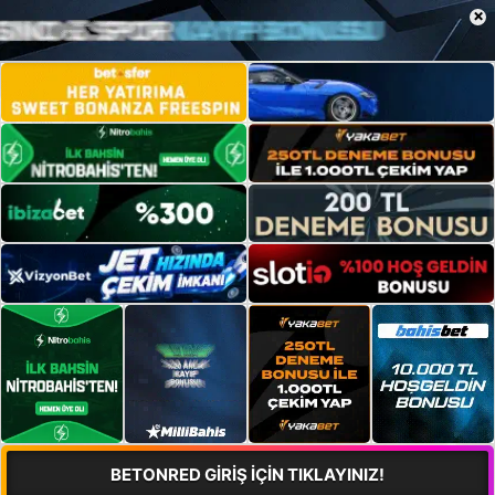
×
BETONRED GİRİŞ İÇİN TIKLAYINIZ!