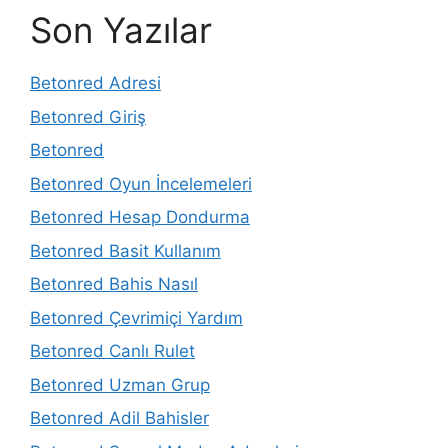
Son Yazılar
Betonred Adresi
Betonred Giriş
Betonred
Betonred Oyun İncelemeleri
Betonred Hesap Dondurma
Betonred Basit Kullanım
Betonred Bahis Nasıl
Betonred Çevrimiçi Yardım
Betonred Canlı Rulet
Betonred Uzman Grup
Betonred Adil Bahisler