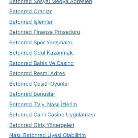
Betonred Sosyal Medya Adresleri
Betonred Oranlar
Betonred İşlemler
Betonred Finansa Prosedürü
Betonred Spor Yarışmaları
Betonred Ödül Kazanmak
Betonred Bahis Ve Casino
Betonred Resmi Adres
Betonred Çeşitli Oyunlar
Betonred Bonuslar
Betonred TV’yi Nasıl İzlerim
Betonred Canlı Casino Uygulaması
Betonred Giriş Yönergeleri
Nasıl Betonred Üyesi Olabilirim