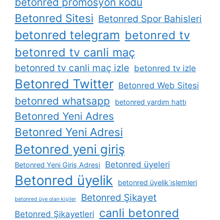
betonred promosyon kodu
Betonred Sitesi
Betonred Spor Bahisleri
betonred telegram
betonred tv
betonred tv canli maç
betonred tv canli maç izle
betonred tv izle
Betonred Twitter
Betonred Web Sitesi
betonred whatsapp
betonred yardım hattı
Betonred Yeni Adres
Betonred Yeni Adresi
Betonred yeni giriş
Betonred üyeleri
Betonred Yeni Giriş Adresi
Betonred üyelik
betonred üyelik i̇şlemleri
Betonred Şikayet
betonred üye olan kişiler
canli betonred
Betonred Şikayetleri