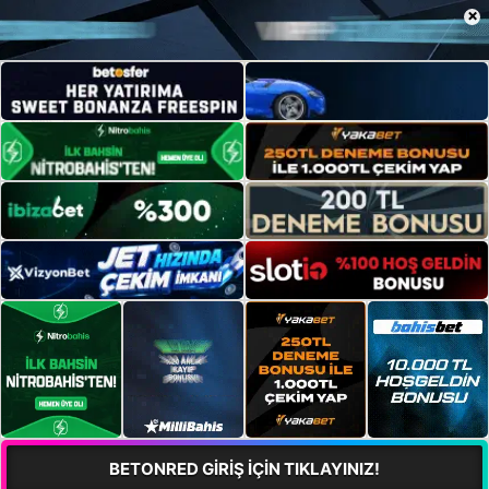
×
BETONRED GİRİŞ İÇİN TIKLAYINIZ!