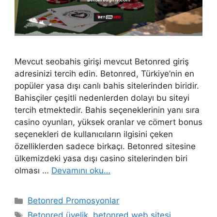
Mevcut seobahis girişi mevcut Betonred giriş
adresinizi tercih edin. Betonred, Türkiye’nin en
popüler yasa dışı canlı bahis sitelerinden biridir.
Bahisçiler çeşitli nedenlerden dolayı bu siteyi
tercih etmektedir. Bahis seçeneklerinin yanı sıra
casino oyunları, yüksek oranlar ve cömert bonus
seçenekleri de kullanıcıların ilgisini çeken
özelliklerden sadece birkaçı. Betonred sitesine
ülkemizdeki yasa dışı casino sitelerinden biri
olması …
Devamını oku…
Kategoriler
Betonred Promosyonlar
Etiketler
Betonred üyelik
,
betonred web sitesi