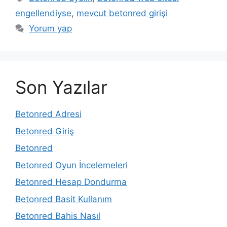
engellendiyse
,
mevcut betonred girişi
Yorum yap
Son Yazılar
Betonred Adresi
Betonred Giriş
Betonred
Betonred Oyun İncelemeleri
Betonred Hesap Dondurma
Betonred Basit Kullanım
Betonred Bahis Nasıl