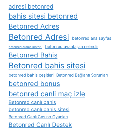
adresi betonred
bahis sitesi betonred
Betonred Adres
Betonred Adresi
betonred ana sayfası
betonred avantajları nelerdir
betonred arama motoru
Betonred Bahis
Betonred bahis sitesi
betonred bahis çeşitleri
Betonred Bağlantı Sorunları
betonred bonus
betonred canli maç izle
Betonred canlı bahis
betonred canlı bahis sitesi
Betonred Canlı Casino Oyunları
Betonred Canlı Destek