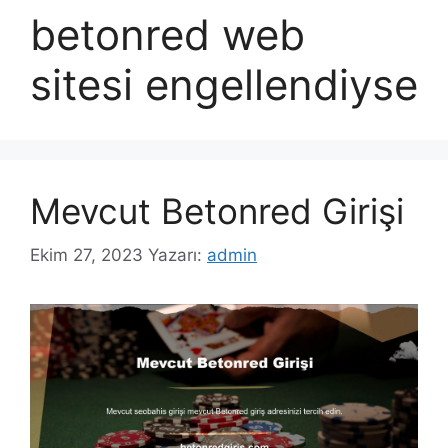
betonred web
sitesi engellendiyse
Mevcut Betonred Girişi
Ekim 27, 2023
Yazarı:
admin