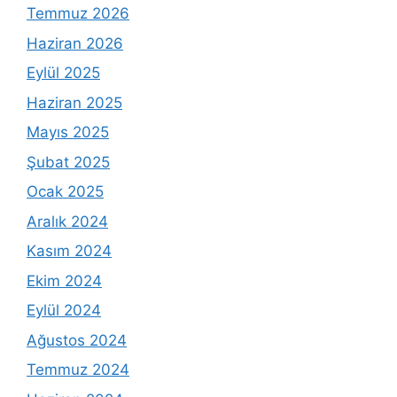
Temmuz 2026
Haziran 2026
Eylül 2025
Haziran 2025
Mayıs 2025
Şubat 2025
Ocak 2025
Aralık 2024
Kasım 2024
Ekim 2024
Eylül 2024
Ağustos 2024
Temmuz 2024