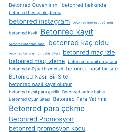
Betonred Güvenlir mi
betonred hakkında
betonred hesap oluşturma
betonred instagram
betonred i̇nternet bağlantısı
Betonred kayıt
betonred kayit
betonred kaç oldu
betonred kazanma şansı
betonred maç izle
betonred kullanışlı bir bahis sitesi
betonred maç izleme
betonred mobil programı
betonred nasil bir site
betonred müşteri hizmetleri
Betonred Nasıl Bir Site
betonred nasıl kayıt olunur
betonred nasıl para çekilir
Betonred online bahis
Betonred Para Yatırma
Betonred Oyun Sitesi
Betonred para çekme
Betonred Promosyon
betonred promosyon kodu