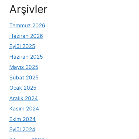
Arşivler
Temmuz 2026
Haziran 2026
Eylül 2025
Haziran 2025
Mayıs 2025
Şubat 2025
Ocak 2025
Aralık 2024
Kasım 2024
Ekim 2024
Eylül 2024