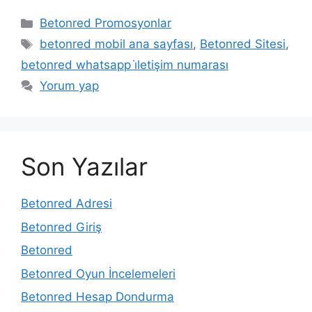
Kategoriler
Betonred Promosyonlar
Etiketler
betonred mobil ana sayfası
,
Betonred Sitesi
,
betonred whatsapp i̇letişim numarası
Yorum yap
Son Yazılar
Betonred Adresi
Betonred Giriş
Betonred
Betonred Oyun İncelemeleri
Betonred Hesap Dondurma