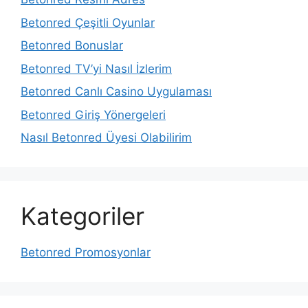
Betonred Çeşitli Oyunlar
Betonred Bonuslar
Betonred TV’yi Nasıl İzlerim
Betonred Canlı Casino Uygulaması
Betonred Giriş Yönergeleri
Nasıl Betonred Üyesi Olabilirim
Kategoriler
Betonred Promosyonlar