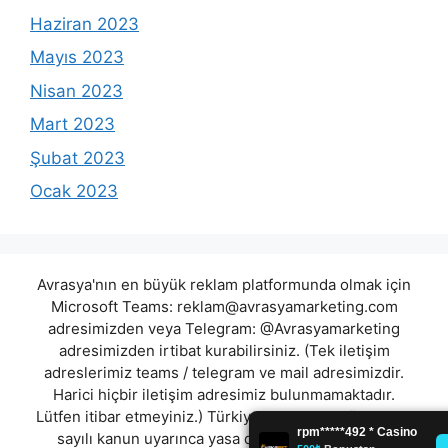
Haziran 2023
Mayıs 2023
Nisan 2023
Mart 2023
Şubat 2023
Ocak 2023
Avrasya'nın en büyük reklam platformunda olmak için
Microsoft Teams:
reklam@avrasyamarketing.com
adresimizden veya Telegram: @Avrasyamarketing
adresimizden irtibat kurabilirsiniz. (Tek iletişim
adreslerimiz teams / telegram ve mail adresimizdir.
Harici hiçbir iletişim adresimiz bulunmamaktadır.
Lütfen itibar etmeyiniz.) Türkiye yasalarına göre 7258
sayılı kanun uyarınca yasa dışı bahis oynamanın