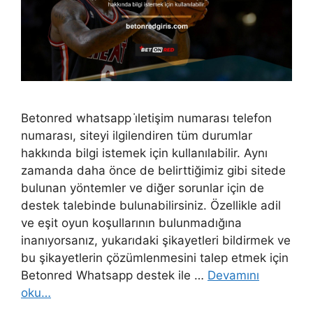
Betonred whatsapp i̇letişim numarası telefon
numarası, siteyi ilgilendiren tüm durumlar
hakkında bilgi istemek için kullanılabilir. Aynı
zamanda daha önce de belirttiğimiz gibi sitede
bulunan yöntemler ve diğer sorunlar için de
destek talebinde bulunabilirsiniz. Özellikle adil
ve eşit oyun koşullarının bulunmadığına
inanıyorsanız, yukarıdaki şikayetleri bildirmek ve
bu şikayetlerin çözümlenmesini talep etmek için
Betonred Whatsapp destek ile …
Devamını
oku…