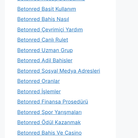
Betonred Basit Kullanım
Betonred Bahis Nasıl
Betonred Çevrimiçi Yardım
Betonred Canlı Rulet
Betonred Uzman Grup
Betonred Adil Bahisler
Betonred Sosyal Medya Adresleri
Betonred Oranlar
Betonred İşlemler
Betonred Finansa Prosedürü
Betonred Spor Yarışmaları
Betonred Ödül Kazanmak
Betonred Bahis Ve Casino