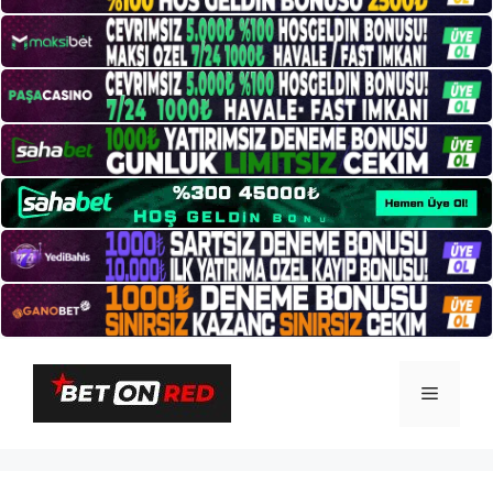
İçeriğe
atla
Menü