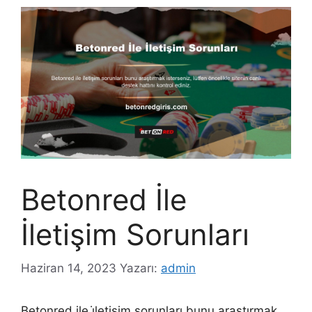
Betonred İle
İletişim Sorunları
Haziran 14, 2023
Yazarı:
admin
Betonred ile i̇letişim sorunları bunu araştırmak