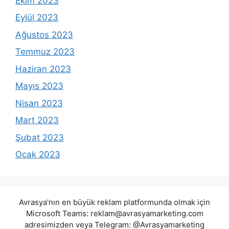
Ekim 2023
Eylül 2023
Ağustos 2023
Temmuz 2023
Haziran 2023
Mayıs 2023
Nisan 2023
Mart 2023
Şubat 2023
Ocak 2023
Avrasya'nın en büyük reklam platformunda olmak için
Microsoft Teams:
reklam@avrasyamarketing.com
adresimizden veya Telegram: @Avrasyamarketing