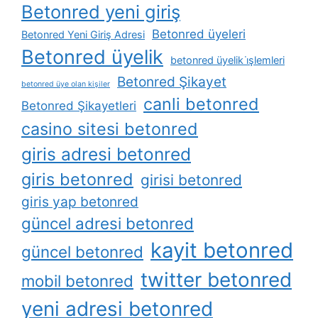
Betonred yeni giriş
Betonred üyeleri
Betonred Yeni Giriş Adresi
Betonred üyelik
betonred üyelik i̇şlemleri
Betonred Şikayet
betonred üye olan kişiler
canli betonred
Betonred Şikayetleri
casino sitesi betonred
giris adresi betonred
giris betonred
girisi betonred
giris yap betonred
güncel adresi betonred
kayit betonred
güncel betonred
twitter betonred
mobil betonred
yeni adresi betonred