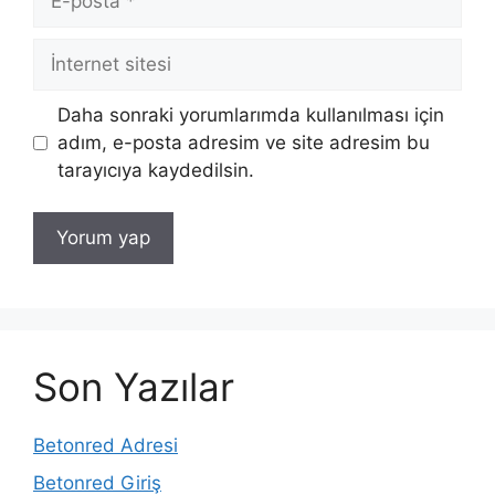
posta
İnternet
sitesi
Daha sonraki yorumlarımda kullanılması için
adım, e-posta adresim ve site adresim bu
tarayıcıya kaydedilsin.
Son Yazılar
Betonred Adresi
Betonred Giriş