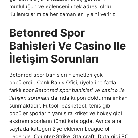
mutluluğun ve eğlencenin tek adresi oldu.
Kullanıcılarımıza her zaman en iyisini veririz.
Betonred Spor
Bahisleri Ve Casino Ile
İletişim Sorunları
Betonred spor bahisleri hizmetleri çok
popülerdir. Canlı Bahis Ofisi, üyelerine fazla
farklı spor
Betonred spor bahisleri ve casino ile
i̇letişim sorunları
dalında kupon doldurma imkanı
sunmaktadır. Futbol, ​​basketbol, ​​tenis gibi
popüler sporların yanı sıra kriket ve hokey gibi
ekstrem sporların tümü katalogda. Ayrıca ana
sayfada kategori 2’ye eklenen League of
Legends, Counter-Strike, Starcraft, Dota gibi PC