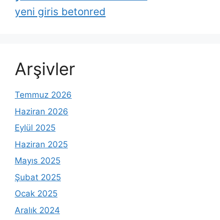
yeni giris betonred
Arşivler
Temmuz 2026
Haziran 2026
Eylül 2025
Haziran 2025
Mayıs 2025
Şubat 2025
Ocak 2025
Aralık 2024